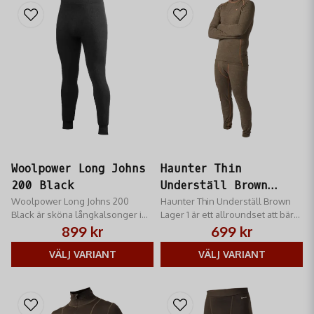
Woolpower Long Johns
Haunter Thin
200 Black
Underställ Brown
Woolpower Long Johns 200
Lager 1
Haunter Thin Underställ Brown
Black​ är sköna långkalsonger i
Lager 1 är ett allroundset att bära
unisexmodell​ som är rundstickad
under jeans eller jaktbyxa när
899 kr
699 kr
och helt utan längsgående
det inte är som kallas
sömmar
VÄLJ VARIANT
VÄLJ VARIANT