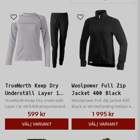
TrueNorth Keep Dry
Woolpower Full Zip
Underställ Layer 1
Jacket 400 Black
Unisex
TrueNorth Keep Dry underställ
Woolpower Full Zip Jacket 400
Layer 1 är ett fukttransporterande
Black är ett mellanting mellan en
baslager som håller dig torr och
tröja och en jacka.
599 kr
1 995 kr
bekväm vid aktivitet.
VÄLJ VARIANT
VÄLJ VARIANT