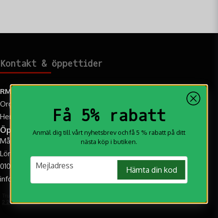
Kontakt & öppettider
RM Jakt AB
Org.nr: 559108-2259
Få 5% rabatt
Hemvägen 9C, 95731 Övertorneå
Öppettider
Anmäl dig till vårt nyhetsbrev och få 5 % rabatt på ditt
Mån-Fre: 10.00-17.00
nästa köp i butiken.
Lör: 10:00-14:00 (Augusti-Oktober)
email
Mejladress
010-188 20 20
Hämta din kod
info@rmjakt.se