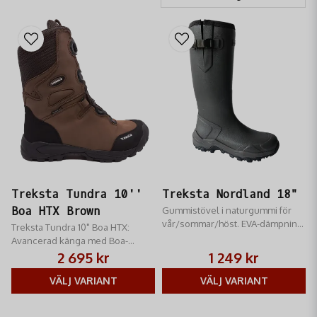
Treksta Tundra 10''
Treksta Nordland 18"
Boa HTX Brown
Gummistövel i naturgummi för
vår/sommar/höst. EVA-dämpning,
Treksta Tundra 10" Boa HTX:
låg vikt, bred läst & bra grepp.
Avancerad känga med Boa-
Perfekt för jakt & fiske.
snörning. HYPER-TEX™ (25k VP),
2 695 kr
1 249 kr
IceLock™-grepp & NestFIT. Extra
bred läst för komfort i alla väder.
VÄLJ VARIANT
VÄLJ VARIANT