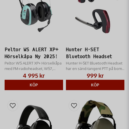
Peltor WS ALERT XP+
Hunter H-SET
Hörselkåpa Ny 2025!
Bluetooth Headset
Peltor WS ALERT XP+ Hörselkåpa
Hunter H-SET Bluetooth Headset​
med FM-radioheadset, WS7,
har en sänd-tangent PTT på bom-
appstöd, FM-radio med RDS,
mikrofonen för enkel åtkomst
4 995 kr
999 kr
MultiPoint Bluetooth
och sändning med jaktradion
KÖP
KÖP