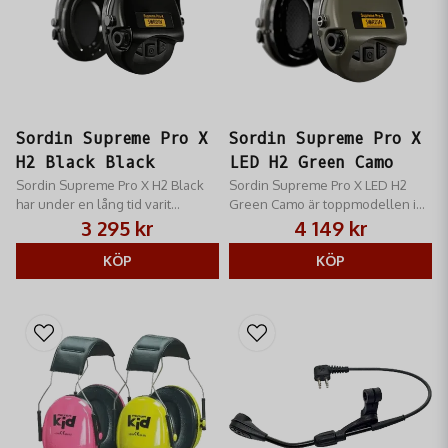
Sordin Supreme Pro X
Sordin Supreme Pro X
H2 Black Black
LED H2 Green Camo
Sordin Supreme Pro X H2 Black
Sordin Supreme Pro X LED H2
har under en lång tid varit
Green Camo är toppmodellen i
jägarnas och sportskyttarnas
Sordins Pro X-serie
3 295 kr
4 149 kr
förstaval när det gäller
hörselskydd
KÖP
KÖP