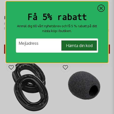
Få 5% rabatt
Peltor Mikrofongejder
Peltor Vindskydd för
Peltor mikrofongejder med
Medhörning
Anmäl dig till vårt nyhetsbrev och få 5 % rabatt på ditt
friktionshylsa som används för att
Peltor Vindskydd för medhörning
nästa köp i butiken.
montera bommikrofon MT53N-11
passande WS Alert XPI, Peltor
Alert, WS Alert XP, LiteCom,
119 kr
129 kr
email
Mejladress
ProTac III & ComTac XPI
Hämta din kod
KÖP
KÖP