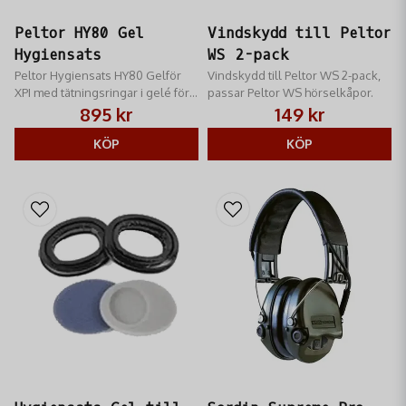
Peltor HY80 Gel
Vindskydd till Peltor
Hygiensats
WS 2-pack
Peltor Hygiensats HY80 Gelför
Vindskydd till Peltor WS 2-pack,
XPI med tätningsringar i gelé för
passar Peltor WS hörselkåpor.
suverän komfort och
895 kr
149 kr
ljuddämpning
KÖP
KÖP