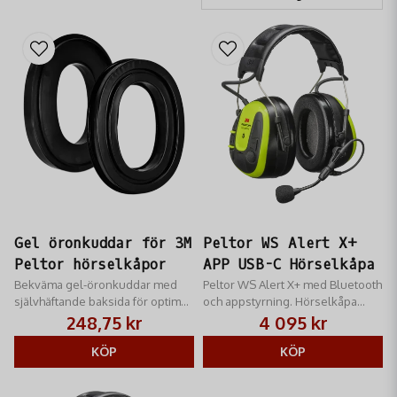
upplevelse utan att kompromissa med säkerheten.
Gel öronkuddar för 3M
Peltor WS Alert X+
Peltor hörselkåpor
APP USB-C Hörselkåpa
Bekväma gel-öronkuddar med
Peltor WS Alert X+ med Bluetooth
självhäftande baksida för optimal
och appstyrning. Hörselkåpa
passform och brusreducering.
med medhörning och USB-C
248,75 kr
4 095 kr
laddning för arbete och skytte.
KÖP
KÖP