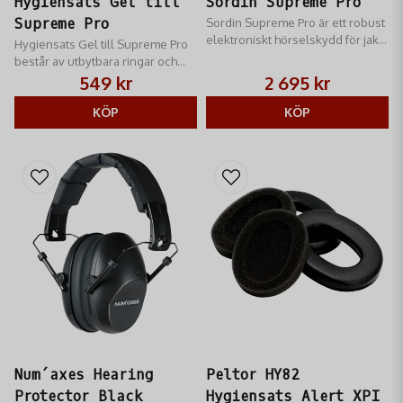
Hygiensats Gel till
Sordin Supreme Pro
Supreme Pro
Sordin Supreme Pro är ett robust
elektroniskt hörselskydd för jakt.
Hygiensats Gel till Supreme Pro
Det förstärker svaga ljud, dämpar
består av utbytbara ringar och
skott och ger perfekt
inlägg som passar alla Supreme
549 kr
2 695 kr
riktningsbestämning.
Pro och Pro X modeller samt
Sordin Cut Off WW.
KÖP
KÖP
Num´axes Hearing
Peltor HY82
Protector Black
Hygiensats Alert XPI