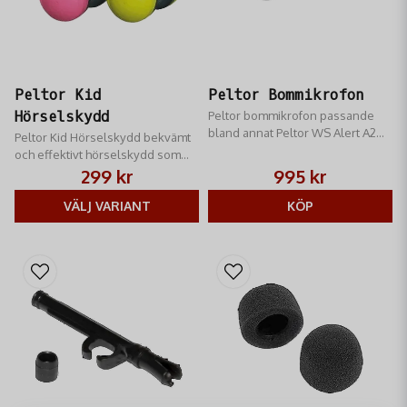
Peltor Kid
Peltor Bommikrofon
Hörselskydd
Peltor bommikrofon passande
bland annat Peltor WS Alert A2DP,
Peltor Kid Hörselskydd bekvämt
WS Tactical XP, LiteCom och WS
och effektivt hörselskydd som
Alert XPI.
har utformats för yngre
299 kr
995 kr
användare över 5 år
VÄLJ VARIANT
KÖP