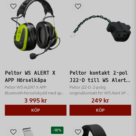
Peltor WS ALERT X
Peltor kontakt 2-pol
APP Hörselkåpa
J22-D till WS Alert
Peltor WS ALERT X APP:
XP & XPI
Peltor J22-D: 2-polig
Bluetooth-hörselskydd med app-
originalkontakt för WS Alert XP &
styrning och bullerreducerande
XPI. Säkerställ stabil
3 995 kr
249 kr
mikrofon. Medhörning och
kommunikation och förläng
streaming i högsta kvalitet.
KÖP
livslängden på dina hörselskydd.
KÖP
-18%