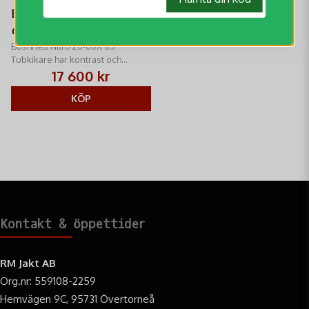
Bushnell Nitro 20-
60X 65 Tubkikare
Bushnell Nitro 20-60X 65
Tubkikare har kontrast och
upplösning i absolut toppklass
17 600 kr
och en stor linsdiameter för en
ljusare bild.
KÖP
Kontakt & öppettider
RM Jakt AB
Org.nr: 559108-2259
Hemvägen 9C, 95731 Övertorneå