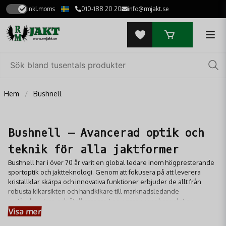
Inkl.moms
010-188 20 20
info@rmjakt.se
Hem
Bushnell
Bushnell – Avancerad optik och
teknik för alla jaktformer
Bushnell har i över 70 år varit en global ledare inom högpresterande
sportoptik och jaktteknologi. Genom att fokusera på att leverera
kristallklar skärpa och innovativa funktioner erbjuder de allt från
robusta kikarsikten och handkikare till marknadsledande
avståndsmätare och åtelkameror. För jägaren innebär valet av
Visa mer
Bushnell tillgång till teknik som hjälper dig att se det osynliga och
mäta avstånd med extrem precision, oavsett ljusförhållanden. Deras