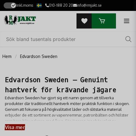
Inkl.moms
010-188 20 20
info@rmjakt.se
Hem
Edvardson Sweden
Edvardson Sweden – Genuint
hantverk för krävande jägare
Edvardson Sweden har gjort sig ett namn genom att tillverka
produkter där traditionellt hantverk möter praktisk funktion i skogen.
Genom att fokusera på högkvalitativt läder och slitstarka material
erbjuder de ett sortiment av vapenremmar, patronbälten och hölster
som bara blir vackrare med åren. För jägaren innebär valet av
Visa mer
Edvardson en garanti för utrustning som tål både väta och slitage,
samtidigt som den ger en tidlös och klassisk känsla. Deras sortiment