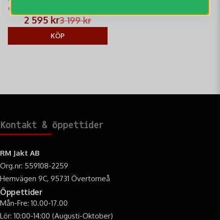
ergonomisk stolryggsäck med
fantastisk sittkomfort. Perfekt för
2 595 kr
3 199 kr
passjakt och långa dagar i
skogen. Slitstark design.
KÖP
Kontakt & öppettider
RM Jakt AB
Org.nr: 559108-2259
Hemvägen 9C, 95731 Övertorneå
Öppettider
Mån-Fre: 10.00-17.00
Lör: 10:00-14:00 (Augusti-Oktober)