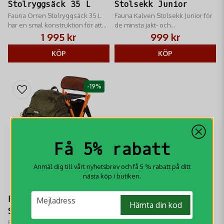
Stolryggsäck 35 L
Stolsekk Junior
Fauna Orren Stolryggsäck 35 L
Fauna Kalven Stolsekk Junior för
har en smal konstruktion för att
de minsta jakt- och
du lättare ska kunna ta dig fram i
friluftentusiasterna
1 995 kr
999 kr
naturen
KÖP
KÖP
-19%
Få 5% rabatt
Anmäl dig till vårt nyhetsbrev och få 5 % rabatt på ditt
nästa köp i butiken.
email
Fauna Björnen Evo
Mejladress
Hämta din kod
Stolryggsäck
Fauna Björnen Evo är en tyst och