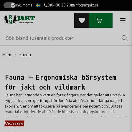
Inkl.moms
010-188 20 20
info@rmjakt.se
Hem
Fauna
Fauna – Ergonomiska bärsystem
för jakt och vildmark
Fauna har i årtionden varit en föregångare när det gäller att utveckla
ryggsäckar som gör tunga bördor lätta att bära under långa dagar i
skogen. Genom att fokusera på avancerade bärsystem och ljudlösa
material erbjuder de allt från de klassiska stolryggsäckarna till
specialiserade hundförarsäckar. För jägaren innebär valet av Fauna att
Visa mer
man får en ryggsäck som är designad för att följa kroppens rörelser,
vilket minskar belastningen på axlar och rygg även i extrem terräng.