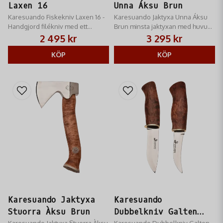
Laxen 16
Unna Áksu Brun
Karesuando Fiskekniv Laxen 16 -
Karesuando Jaktyxa Unna Áksu
Handgjord filékniv med ett
Brun minsta jaktyxan med huvud i
flexibelt blad som ger fint
rostfritt stål passar utmärkt för
2 495 kr
3 295 kr
resultat när du ska filéa fiske
jägaren att bära med sig
KÖP
KÖP
Karesuando Jaktyxa
Karesuando
Stuorra Àksu Brun
Dubbelkniv Galten
Karesuando Jaktyxa Stuorra Àksu
Karesuando Dubbelkniv Galten