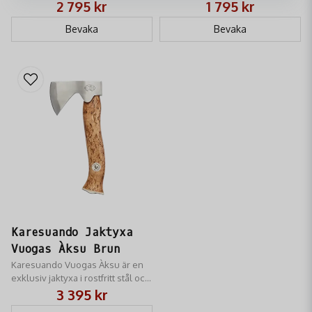
ta med på turen.
tvåårig hanren
2 795 kr
1 795 kr
Bevaka
Bevaka
Karesuando Jaktyxa
Vuogas Àksu Brun
Karesuando Vuogas Àksu är en
exklusiv jaktyxa i rostfritt stål och
brun masurbjörk. Handgjord i
3 395 kr
Lappland för jägare som kräver