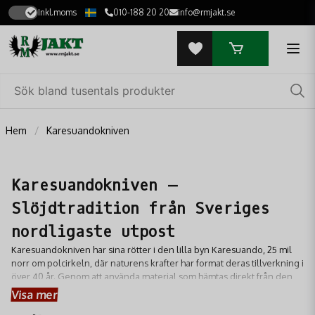
Inkl.moms
010-188 20 20
info@rmjakt.se
Hem
Karesuandokniven
Karesuandokniven –
Slöjdtradition från Sveriges
nordligaste utpost
Karesuandokniven har sina rötter i den lilla byn Karesuando, 25 mil
norr om polcirkeln, där naturens krafter har format deras tillverkning i
över 40 år. Genom att använda material som hämtas direkt från den
arktiska miljön – såsom masurbjörk, renhorn och läder – skapar de
Visa mer
knivar och yxor som är lika vackra som de är slitstarka. Varje produkt