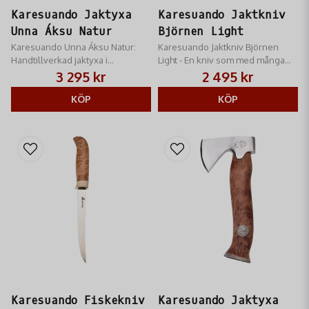
hantverk packas och hanteras med största vördnad hela vägen fram
Karesuando Jaktyxa
Karesuando Jaktkniv
till dörren.
Unna Áksu Natur
Björnen Light
Karesuando Unna Áksu Natur:
Karesuando Jaktkniv Björnen
Handtillverkad jaktyxa i
Light - En kniv som med många
masurbjörk och rostfritt stål.
användningsområden som
3 295 kr
2 495 kr
Kompakt, exklusiv och praktisk
passar bra till att både skära och
för jägare och friluftsliv.
KÖP
filéa med.
KÖP
Karesuando Fiskekniv
Karesuando Jaktyxa