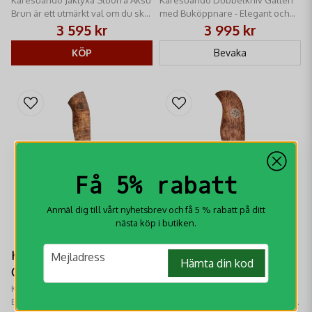
med Buköppnare
Brun är ett utmärkt val om du ska
med Buköppnare - Elegant och
klyva tändved till brasan på
praktiskt knivset med jaktkniv och
3 595 kr
3 995 kr
picknicken
buköppnare i en och samma slida
KÖP
Bevaka
Få 5% rabatt
Anmäl dig till vårt nyhetsbrev och få 5 % rabatt på ditt
nästa köp i butiken.
email
Karesuando Jaktkniv
Karesuando Jaktkniv
Mejladress
Hämta din kod
Galten Exklusiv
Uraka
Karesuando Jaktkniv Galten
Karesuando Jaktkniv Uraka -
Exklusiv - En riktigt fin kompis att
Uraka är det samiska ordet för en