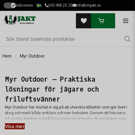
Inkl.moms
010-188 20 20
info@rmjakt.se
Hem
Myr Outdoor
Myr Outdoor – Praktiska
lösningar för jägare och
friluftsvänner
Myr Outdoor har nischat in sig på att utveckla tillbehör som gör livet i
skog och mark både enklare och mer bekvämt. Genom att fokusera
på smarta detaljer och hållbara material erbjuder de produkter som
är anpassade för de specifika behov som uppstår under en lång dag
Visa mer
på pass eller vid lägerelden. Sortimentet präglas av en genuin