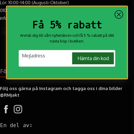
Lör: 10:00-14:00 (Augusti-Oktober)
dina varor hanteras professionellt och levereras säkert hem till dig.
010-188 20 20
info@rmjakt.se
Få 5% rabatt
Anmäl dig till vårt nyhetsbrev och få 5 % rabatt på ditt
nästa köp i butiken.
email
Mejladress
Hämta din kod
Följ oss på:
Följ oss gärna på Instagram och tagga oss i dina bilder
@RMjakt
En del av: