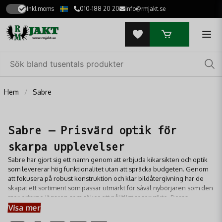
Inkl.moms
010-188 20 20
info@rmjakt.se
Hem
Sabre
Sabre – Prisvärd optik för
skarpa upplevelser
Sabre har gjort sig ett namn genom att erbjuda kikarsikten och optik
som levererar hög funktionalitet utan att spräcka budgeten. Genom
att fokusera på robust konstruktion och klar bildåtergivning har de
skapat ett sortiment som passar utmärkt för såväl nybörjaren som den
mer erfarne jägaren som söker ett pålitligt reservsikte. Deras
Visa mer
produkter kännetecknas av användarvänliga inställningar och en
hållbarhet som tål de påfrestningar som uppstår i skog och mark. Med