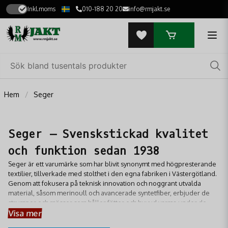
Inkl.moms
010-188 20 20
info@rmjakt.se
Hem
Seger
Seger – Svenskstickad kvalitet
och funktion sedan 1938
Seger är ett varumärke som har blivit synonymt med högpresterande
textilier, tillverkade med stolthet i den egna fabriken i Västergötland.
Genom att fokusera på teknisk innovation och noggrant utvalda
material, såsom merinoull och avancerade syntetfiber, erbjuder de
strumpor och mössor som håller fötter och huvud varma under de
Visa mer
mest krävande förhållanden. För jägaren innebär en strumpa från
Seger en optimal fukttransport och en passform som minimerar