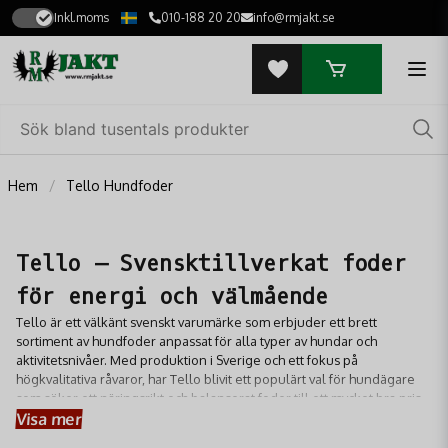
Inkl.moms
010-188 20 20
info@rmjakt.se
Hem
Tello Hundfoder
Tello – Svensktillverkat foder
för energi och välmående
Tello är ett välkänt svenskt varumärke som erbjuder ett brett
sortiment av hundfoder anpassat för alla typer av hundar och
aktivitetsnivåer. Med produktion i Sverige och ett fokus på
högkvalitativa råvaror, har Tello blivit ett populärt val för hundägare
som söker ett näringsrikt och balanserat foder till ett mycket bra pris.
Visa mer
Oavsett om du har en sällskapshund som behöver ett skonsamt
underhållsfoder eller en arbetande jakthund som kräver extra energi