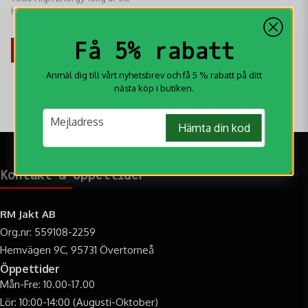
högenergifoder till hundar med
en mycket aktiv livsstil men
639 kr
passar även bra även till dräktiga
Få 5% rabatt
och digivande tikar.
KÖP
Anmäl dig till vårt nyhetsbrev och få 5 % rabatt på ditt
nästa köp i butiken.
email
Mejladress
Hämta din kod
Kontakt & öppettider
RM Jakt AB
Org.nr: 559108-2259
Hemvägen 9C, 95731 Övertorneå
Öppettider
Mån-Fre: 10.00-17.00
Lör: 10:00-14:00 (Augusti-Oktober)