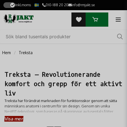
Inkl.moms
010-188 20 20
info@rmjakt.se
Hem
Treksta
Treksta – Revolutionerande
komfort och grepp för ett aktivt
liv
Treksta har förändrat marknaden för funktionsskor genom att sätta
människans anatomi i centrum för sin design. Genom sin unika
NestFIT-teknologi, som baseras på skanningar av tusentals fötter,
skapar Treksta skor och kängor som följer fotens naturliga kurvor och
Visa mer
minskar trycket med upp till 80 procent. Detta resulterar i en