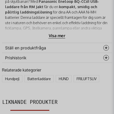
på skjutbanan? Med
Panasonic Eneloop BQ-CC61 USB-
laddare från RM Jakt
får du en
kompakt, smidig och
pålitlig laddningslösning
för dina AA och AAA Ni-MH
batterier. Denna laddare är speciellt framtagen för dig som är
ute i naturen och behöver en enkel och effektiv laddning för din
ficklampa, GPS, åtelkamera, pannlampa eller andra viktiga
enheter.
Visa mer
Varför Panasonic Eneloop BQ-CC61 är det
Optimala Valet för Jägare och
Ställ en produktfråga
Friluftsmänniskor:
Prishistorik
question
USB-driven Flexibilitet:
Den största fördelen med
Fråga oss något om denna produkten...
BQ-CC61 är dess
USB-anslutning
. Det innebär att
Relaterade kategorier
du kan ladda dina batterier nästan var som helst:
Hundpejl
Batteriladdare
HUND
FRILUFTSLIV
Via en
powerbank
i fält – perfekt under längre
name
jaktturer eller camping.
Namn
I bilen med en USB-adapter.
LIKNANDE PRODUKTER
Från din dator eller laptop.
email
Med en vanlig USB-väggadapter hemma. Du är
Mejladress