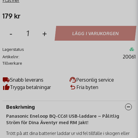
Läs mer
179 kr
-
+
LÄGG I VARUKORGEN
Lagerstatus
20061
Artikelnr:
Tillverkare
Snabb leverans
Personlig service
Trygga betalningar
Fria byten
Beskrivning
Panasonic Eneloop BQ-CC61 USB-laddare – Pålitlig
Ström för Dina Äventyr med RM Jakt!
Trött på att dina batterier laddar ur vid fel tillfälle i skogen eller