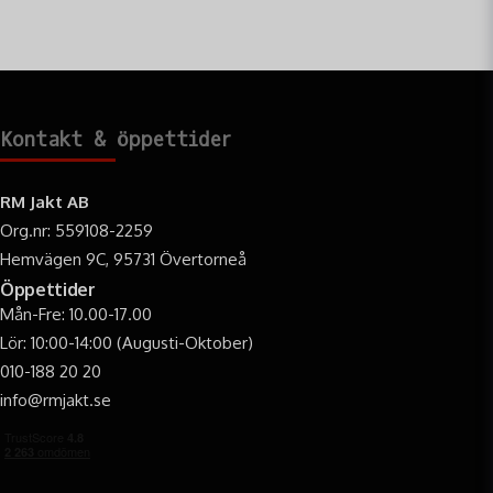
Laddningstid: 10 tim.
Storlek: L: 85 mm B:66 mm D:27 mm
USB-ingång
Fördelar med en USB-laddare
Kontakt & öppettider
Det tar bara 10 timmar för en fullständig uppladdning
2 st. LED-indikatorer som visar hur långt du har
RM Jakt AB
kommit med laddningen
Org.nr: 559108-2259
Hemvägen 9C, 95731 Övertorneå
Öppettider
Mån-Fre: 10.00-17.00
Lör: 10:00-14:00 (Augusti-Oktober)
010-188 20 20
info@rmjakt.se