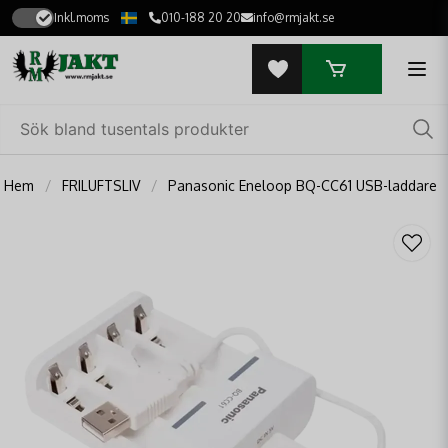
Inkl.moms
010-188 20 20
info@rmjakt.se
Hem
FRILUFTSLIV
Panasonic Eneloop BQ-CC61 USB-laddare