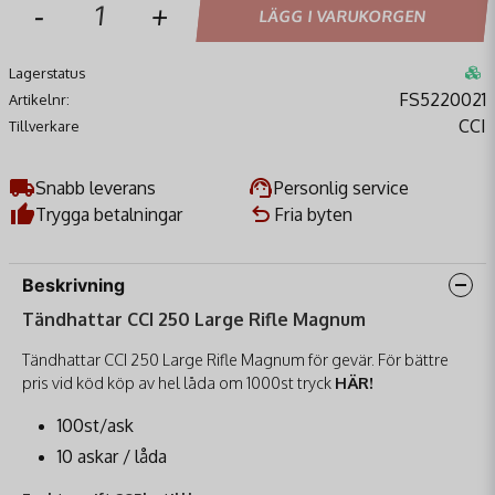
-
+
LÄGG I VARUKORGEN
Lagerstatus
FS5220021
Artikelnr:
CCI
Tillverkare
Snabb leverans
Personlig service
Trygga betalningar
Fria byten
Beskrivning
Tändhattar CCI 250 Large Rifle Magnum
Tändhattar CCI 250 Large Rifle Magnum för gevär. För bättre
pris vid köd köp av hel låda om 1000st tryck
HÄR!
100st/ask
10 askar / låda