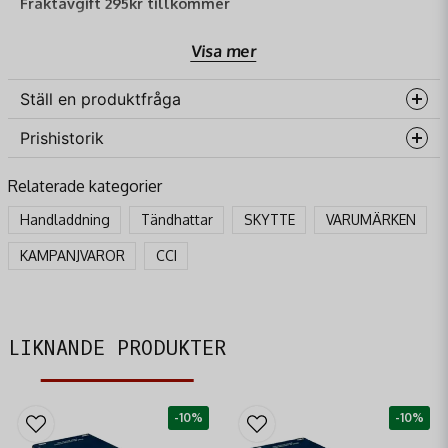
Fraktavgift 295kr tillkommer
Visa mer
Ställ en produktfråga
Prishistorik
question
Fråga oss något om denna produkten...
Relaterade kategorier
Handladdning
Tändhattar
SKYTTE
VARUMÄRKEN
name
KAMPANJVAROR
CCI
Namn
email
Mejladress
LIKNANDE PRODUKTER
-10%
-10%
Ja, ni får publicera min fråga