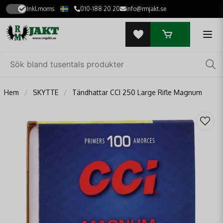
Inkl.moms
010-188 20 20
info@rmjakt.se
Hem
SKYTTE
Tändhattar CCI 250 Large Rifle Magnum