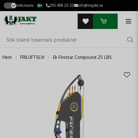
Inkl.moms
010-188 20 20
info@rmjakt.se
Hem
FRILUFTSLIV
Ek Firestar Compound 25 LBS