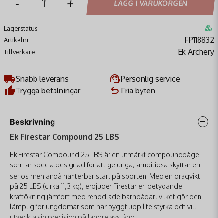
-
+
LÄGG I VARUKORGEN
Lagerstatus
FP118832
Artikelnr:
Ek Archery
Tillverkare
Snabb leverans
Personlig service
Trygga betalningar
Fria byten
Beskrivning
Ek Firestar Compound 25 LBS
Ek Firestar Compound 25 LBS är en utmärkt compoundbåge
som är specialdesignad för att ge unga, ambitiösa skyttar en
seriös men ändå hanterbar start på sporten.
Med en dragvikt
på 25 LBS
(cirka 11,3 kg), erbjuder Firestar en betydande
kraftökning jämfört med renodlade barnbågar, vilket gör den
lämplig för ungdomar som har byggt upp lite styrka och vill
utveckla sin precision på längre avstånd.