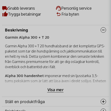
Snabb leverans
Personlig service
Trygga betalningar
Fria byten
Beskrivning
Garmin Alpha 300 + T 20
Garmin Alpha 300 + T 20 hundhalsband är det kompletta GPS-
paketet som tar din hundspårning och jaktkommunikation till
en helt ny nivå. Detta system kombinerar den senaste tekniken
från Garmins premiumserie för att ge dig oslagbar kontroll,
överblick och batteritid ute i fält.
Alpha 300 handenhet
imponerar med sin ljusstarka 3,5-
tums pekskärm som är lätt att läsa även i direkt solljus. Enheten
har en ny, snabbare processor, intuitiv hundgruppshantering
Visa mer
och dubbla batteritiden jämfört med föregångare (upp till 55
timmar). En nyckelnyhet är möjligheten att välja den minst
Ställ en produktfråga
upptagna VHF-kanalen, vilket minimerar störningar och
säkerställer stabil kommunikation.