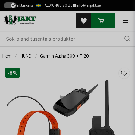
Inkl.moms
010-188 20 20
info@rmjakt.se
Hem
HUND
Garmin Alpha 300 + T 20
-
8
%