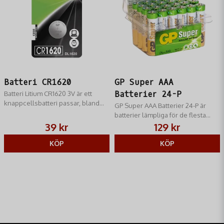
Batteri CR1620
GP Super AAA
Batteri Litium CR1620 3V är ett
Batterier 24-P
knappcellsbatteri passar, bland
GP Super AAA Batterier 24-P är
annat, kikarsikten från Swarovski
batterier lämpliga för de flesta
och nya Helia-sikten från Kahles.
produkter med låg till medelhög
39 kr
129 kr
strömförbrukning som exempelvis
KÖP
leksaker, väggklockor och
KÖP
ficklampor.