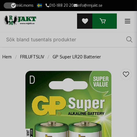
Inkl.moms
010-188 20 20
info@rmjakt.se
Hem
FRILUFTSLIV
GP Super LR20 Batterier