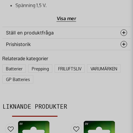
Spänning 1,5 V.
2-pack.
Visa mer
Ställ en produktfråga
Prishistorik
question
Fråga oss något om denna produkten...
Relaterade kategorier
Batterier
Prepping
FRILUFTSLIV
VARUMÄRKEN
name
GP Batteries
Namn
email
Mejladress
LIKNANDE PRODUKTER
Ja, ni får publicera min fråga