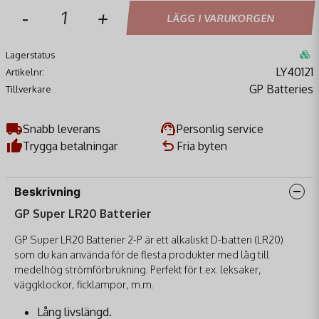
-
+
LÄGG I VARUKORGEN
Lagerstatus
LY40121
Artikelnr:
GP Batteries
Tillverkare
Snabb leverans
Personlig service
Trygga betalningar
Fria byten
Beskrivning
GP Super LR20 Batterier
GP Super LR20 Batterier 2-P är ett alkaliskt D-batteri (LR20)
som du kan använda för de flesta produkter med låg till
medelhög strömförbrukning. Perfekt för t.ex. leksaker,
väggklockor, ficklampor, m.m.
Lång livslängd.