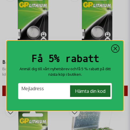
Skicka fråga
Få 5% rabatt
Batteri CR2032
Batteri CR2016
Batteri CR2032 passar bland annat
Batteri CR2016 3V
Anmäl dig till vårt nyhetsbrev och få 5 % rabatt på ditt
kikarsikten från bl.a. Vortex,
knappcrellsbatteri från GP
nästa köp i butiken.
Leupold, Ultradot, Swarovski, Oxo,
Batterier.
39 kr
35 kr
Zeiss och Tasco.
email
Mejladress
Hämta din kod
KÖP
KÖP