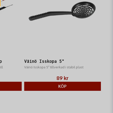
Skicka fråga
p
Väinö Isskopa 5"
ll
Väinö Isskopa 5" tillverkad i stabil plast
89 kr
KÖP