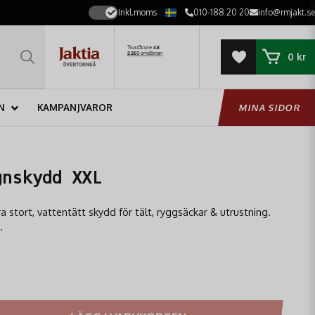
Inkl.moms
010-188 20 20
info@rmjakt.se
0 kr
N
KAMPANJVAROR
MINA SIDOR
gnskydd XXL
 stort, vattentätt skydd för tält, ryggsäckar & utrustning.
.