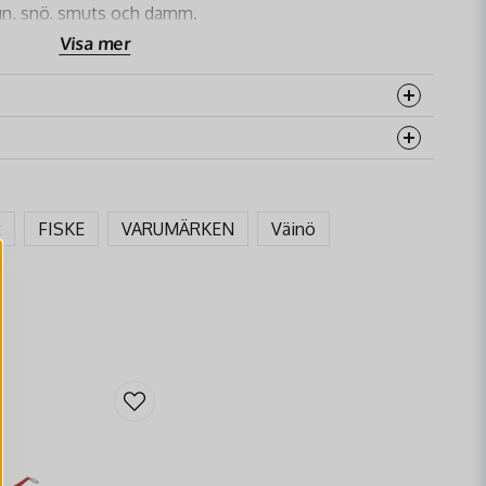
egn, snö, smuts och damm.
t, stora ryggsäckar eller ved.
Visa mer
 förstärkta sömmar.
der.
Köp Väinö Bunker Regnskydd XXL idag på
rodukten...
t
FISKE
VARUMÄRKEN
Väinö
email
Mejladress
åga