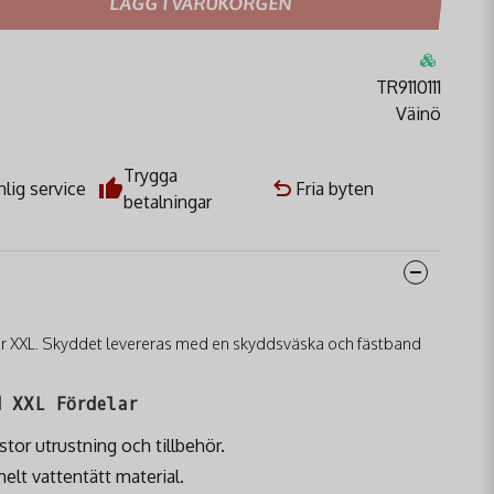
LÄGG I VARUKORGEN
TR9110111
Väinö
Trygga
lig service
Fria byten
betalningar
er XXL. Skyddet levereras med en skyddsväska och fästband
 XXL Fördelar
stor utrustning och tillbehör.
 helt vattentätt material.