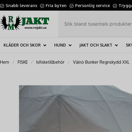
Snabb leverans
Fria byten
Personlig service
Trygga
KLÄDER OCH SKOR
HUND
JAKT OCH SLAKT
SK
Hem
FISKE
Isfisketillbehör
Väinö Bunker Regnskydd XXL