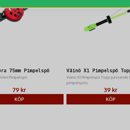
ura 75mm Pimpelspö
Väinö X1 Pimpelspö Top
75mm Pimpelspö
Väinö X1 Pimpelspö Topp​ passande ti
pimpelspön.
79 kr
39 kr
KÖP
KÖP