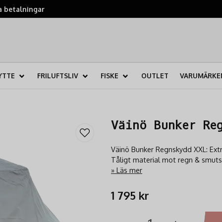
 betalningar
YTTE
FRILUFTSLIV
FISKE
OUTLET
VARUMÄRKE
Väinö Bunker Re
Väinö Bunker Regnskydd XXL: Extra
Tåligt material mot regn & smuts
Läs mer
1 795 kr