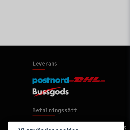
Leverans
Betalningssätt
Faktura, delbetalning, kort- eller direktbetalning