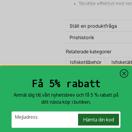
Skyddar effektivt mot r
Perfekt för att skydda täl
Hållbar konstruktion med
Ställ en produktfråga
Säkra din utrustning mot alla vä
Prishistorik
rmjakt.se.
question
Fråga oss något om denna p
Relaterade kategorier
Isfisketillbehör
Isfisketäl
name
Namn
Få 5% rabatt
Anmäl dig till vårt nyhetsbrev och få 5 % rabatt på
Ja, ni får publicera min fr
ditt nästa köp i butiken.
email
Mejladress
Hämta din kod