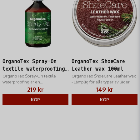
Åtgång: Räcker till 5–7 plagg. Hållbarhet: 12 månader, öppnad
förpackning. Förvaring: Frostfritt, oåtkomligt för barn.
Återvinning: Sorteras som plast (rPET-flaska).
OrganoTex Spray-On
OrganoTex ShoeCare
textile waterproofing
Leather wax 100ml
500ml
OrganoTex Spray-On textile
OrganoTex ShoeCare Leather wax
waterproofing är en
- Lämplig för alla typer av läder
textilimpregnering för alla typer av
inte bara för skor
219 kr
149 kr
textilier
KÖP
KÖP