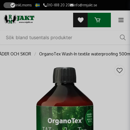
Inkl.moms
010-188 20 20
info@rmjakt.se
ÄDER OCH SKOR
OrganoTex Wash-In textile waterproofing 500m