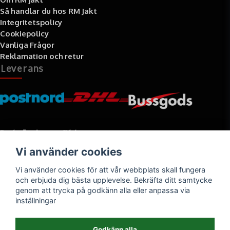
Så handlar du hos RM Jakt
Integritetspolicy
Cookiepolicy
Vanliga Frågor
Reklamation och retur
Leverans
Betalningssätt
Vi använder cookies
Faktura, delbetalning, kort- eller direktbetalning
Vi använder cookies för att vår webbplats skall fungera
och erbjuda dig bästa upplevelse. Bekräfta ditt samtycke
genom att trycka på godkänn alla eller anpassa via
inställningar
Godkänn alla