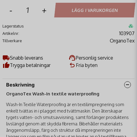
-
+
LÄGG I VARUKORGEN
Lagerstatus
103907
Artikelnr:
OrganoTex
Tillverkare
Snabb leverans
Personlig service
Trygga betalningar
Fria byten
Beskrivning
OrganoTex Wash-In textile waterproofing
Wash-In Textile Waterproofing är en textilimpregnering som
enkelt tvättas in i plagget med tvättmaskin. Den återskapar
tygets vatten- och smutsavvisning, samt förlänger produktens
livslängd genom att skydda fibrerna. Bibehåller materialets
ånggenomsläpp, färg och struktur då impregneringen inte
lägger sig som en film på ytan utan knyter an på textilfibrerna.