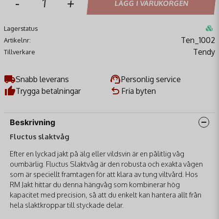
-
+
LÄGG I VARUKORGEN
Lagerstatus
Ten_1002
Artikelnr:
Tendy
Tillverkare
Snabb leverans
Personlig service
Trygga betalningar
Fria byten
Beskrivning
Fluctus slaktvåg
Efter en lyckad jakt på älg eller vildsvin är en pålitlig våg
oumbärlig. Fluctus Slaktvåg är den robusta och exakta vågen
som är speciellt framtagen för att klara av tung viltvård. Hos
RM Jakt hittar du denna hängvåg som kombinerar hög
kapacitet med precision, så att du enkelt kan hantera allt från
hela slaktkroppar till styckade delar.