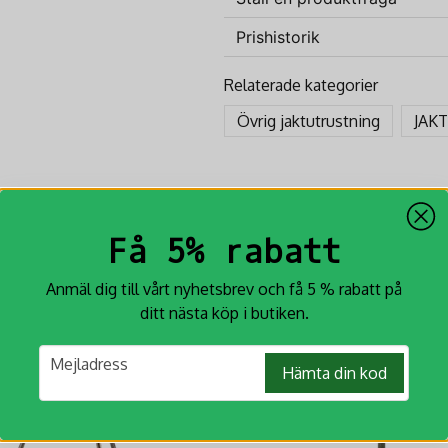
Prishistorik
question
Fråga oss något om denna p
Relaterade kategorier
Övrig jaktutrustning
JAK
name
Namn
Få 5% rabatt
Ja, ni får publicera min fr
-13%
Anmäl dig till vårt nyhetsbrev och få 5 % rabatt på
ditt nästa köp i butiken.
email
Mejladress
Hämta din kod