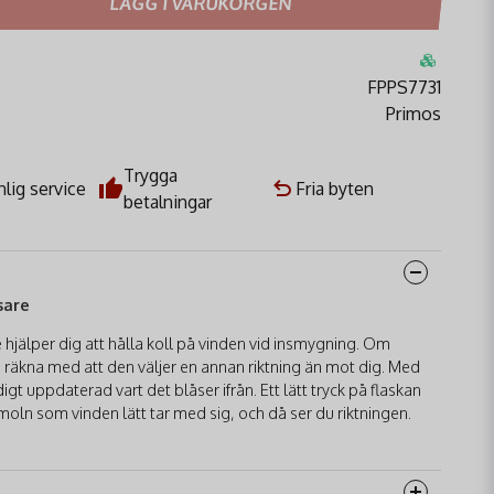
LÄGG I VARUKORGEN
FPPS7731
Primos
Trygga
lig service
Fria byten
betalningar
sare
 hjälper dig att hålla koll på vinden vid insmygning. Om
u räkna med att den väljer en annan riktning än mot dig. Med
gt uppdaterad vart det blåser ifrån. Ett lätt tryck på flaskan
ermoln som vinden lätt tar med sig, och då ser du riktningen.