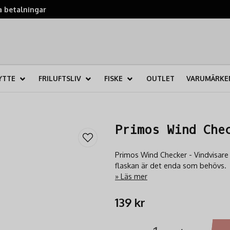
 betalningar
YTTE
FRILUFTSLIV
FISKE
OUTLET
VARUMÄRKE
Primos Wind Che
Primos Wind Checker - Vindvisare u
flaskan är det enda som behövs.
Läs mer
139 kr