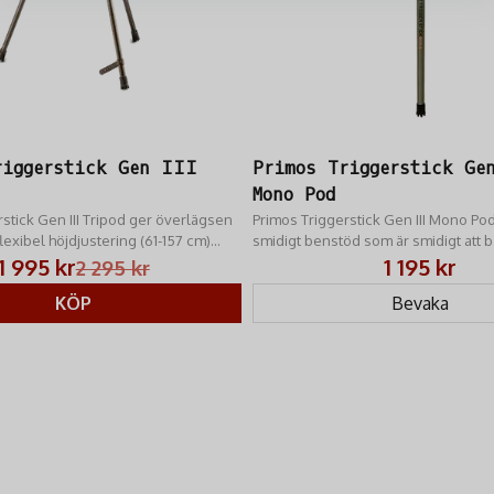
riggerstick Gen III
Primos Triggerstick Ge
Mono Pod
stick Gen III Tripod ger överlägsen
Primos Triggerstick Gen III Mono Pod 
flexibel höjdjustering (61-157 cm)
smidigt benstöd som är smidigt att 
t benen anpassar man snabbt stödet
1 995 kr
1 195 kr
2 295 kr
ill sittande/knästående position
KÖP
Bevaka