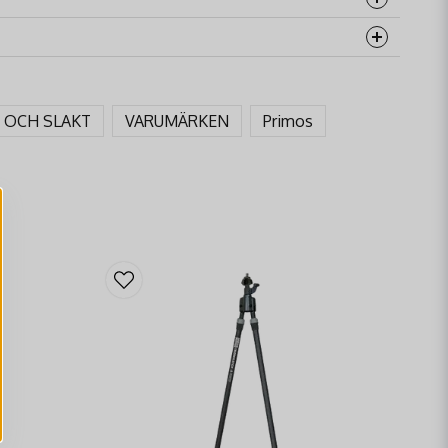
rodukten...
T OCH SLAKT
VARUMÄRKEN
Primos
email
Mejladress
åga
Skicka fråga