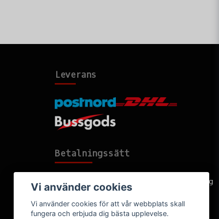
Leverans
Betalningssätt
Faktura, delbetalning, kort- eller direktbetalning
Vi använder cookies
Vi använder cookies för att vår webbplats skall
fungera och erbjuda dig bästa upplevelse.