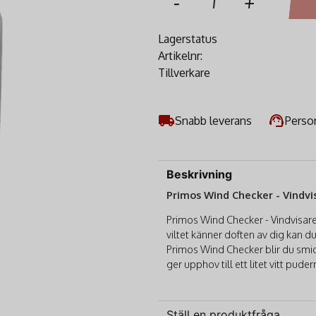
-
+
Lagerstatus
Artikelnr:
Tillverkare
Snabb leverans
Person
Beskrivning
Primos Wind Checker - Vindvi
Primos Wind Checker - Vindvisare
viltet känner doften av dig kan d
Primos Wind Checker blir du smidi
ger upphov till ett litet vitt pud
Ställ en produktfråga