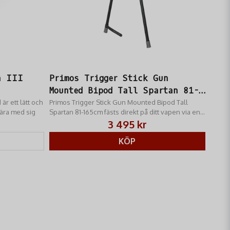
n III
Primos Trigger Stick Gun
Mounted Bipod Tall Spartan 81-
är ett lätt och
165cm
Primos Trigger Stick Gun Mounted Bipod Tall
bära med sig
Spartan 81-165cm fästs direkt på ditt vapen via en
adapter som monteras vid vapnets Picatinny-
3 495 kr
skena
KÖP