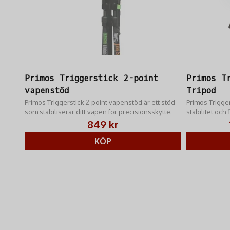
Primos Triggerstick 2-point
Primos T
vapenstöd
Tripod
Primos Triggerstick 2-point vapenstöd är ett stöd
Primos Trigger
som stabiliserar ditt vapen för precisionsskytte.
stabilitet och 
vinklar man u
849 kr
från stående t
KÖP