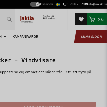
Inkl.moms
010-188 20 20
info@rmjakt.se
0 kr
N
KAMPANJVAROR
MINA SIDOR
cker - Vindvisare
ppdaterar dig om vart det blåser ifrån - ett lätt tryck på