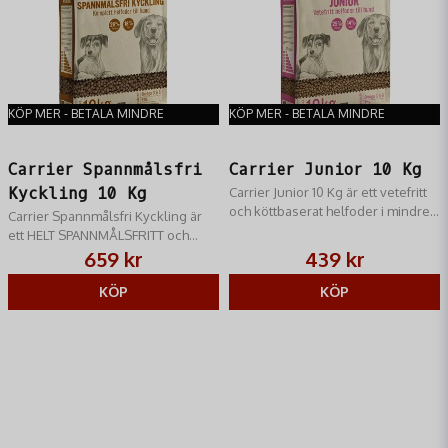
Fosfor 0.9%
Natrium 0.35%
Omega 3 0.27%
KÖP MER - BETALA MINDRE
KÖP MER - BETALA MINDRE
Omega 6 1.29%
FOS 0.2%
Carrier Spannmålsfri
Carrier Junior 10 Kg
Kyckling 10 Kg
Carrier Junior 10 Kg är ett vetefritt
Rosmarin 0.01%
och köttbaserat helfoder i mindre
Carrier Spannmålsfri Kyckling är
och tuggvänliga bitar till valpar av
ett HELT SPANNMÅLSFRITT och
Glucosamin 0.025%
allaraser.
köttbaserat helfoder till unga och
659 kr
439 kr
Tillsatser
vuxna hundar av alla raser.
KÖP
KÖP
Vitamin A 14 000 IE
Vitamin D3 1 400 IE
Vitamin E 175 mg
Vitamin C 300 mg
Vitamin B1 12 mg