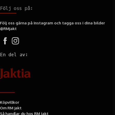
Selen (som selenjäst) 0,35 mg
Följ oss på:
Omsättbar energi:
14.6 MJ/kg
Kcal:
3485 /kg
Följ oss gärna på Instagram och tagga oss i dina bilder
@RMjakt
En del av:
Information
Köpvillkor
Om RM jakt
Så handlar du hos RM Jakt