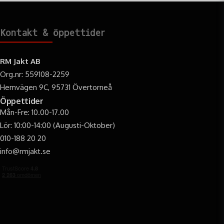
Vitamin B2 9 mg
Kontakt & öppettider
Vitamin B6 9 mg
Vitamin B12 0.12 mg
RM Jakt AB
Taurin 1000 mg
Org.nr: 559108-2259
Hemvägen 9C, 95731 Övertorneå
Niacin 88 mg
Öppettider
Pantotensyra 44 mg
Mån-Fre: 10.00-17.00
Folin 0.7 mg
Lör: 10:00-14:00 (Augusti-Oktober)
010-188 20 20
Biotin 0.35 mg
info@rmjakt.se
Vitamin K 3.0 mg
Kolinklorid 1 500 mg
Spårämnen/Mikromineraler
Koppar (som kopparsulfat) 10 mg