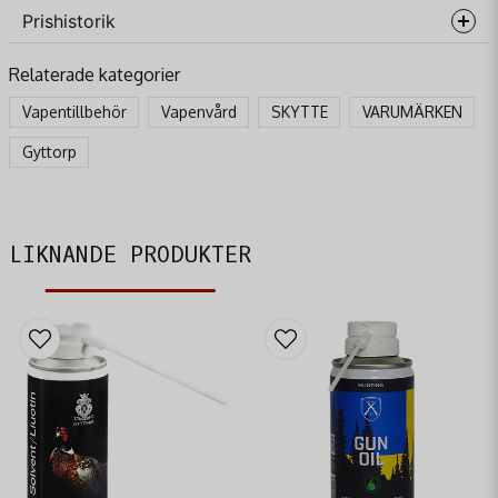
Prishistorik
question
Fråga oss något om denna produkten...
Relaterade kategorier
Vapentillbehör
Vapenvård
SKYTTE
VARUMÄRKEN
name
Gyttorp
Namn
email
Mejladress
LIKNANDE PRODUKTER
Ja, ni får publicera min fråga