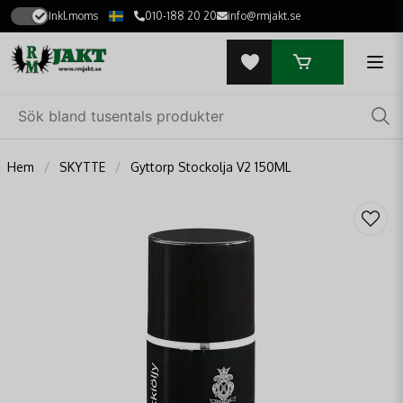
Inkl.moms
010-188 20 20
info@rmjakt.se
Hem
SKYTTE
Gyttorp Stockolja V2 150ML