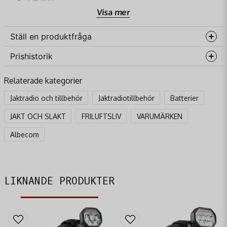
Visa mer
2600mA Li-on
Ställ en produktfråga
Prishistorik
question
Fråga oss något om denna produkten...
Relaterade kategorier
Jaktradio och tillbehör
Jaktradiotillbehör
Batterier
name
JAKT OCH SLAKT
FRILUFTSLIV
VARUMÄRKEN
Namn
Albecom
email
Mejladress
LIKNANDE PRODUKTER
Ja, ni får publicera min fråga