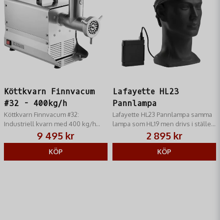
Köttkvarn Finnvacum
Lafayette HL23
#32 - 400kg/h
Pannlampa
Köttkvarn Finnvacum #32:
Lafayette HL23 Pannlampa samma
Industriell kvarn med 400 kg/h
lampa som HL19 men drivs i stället
kapacitet. Storlek #32, kraftfull
av ett kraftigare batteripack på 14,4
9 495 kr
2 895 kr
motor & rostfritt stål. För
volt och 49 WH.
storskaligt bruk.
KÖP
KÖP