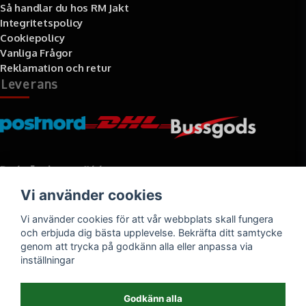
Så handlar du hos RM Jakt
Integritetspolicy
Cookiepolicy
Vanliga Frågor
Reklamation och retur
Leverans
Betalningssätt
Vi använder cookies
Faktura, delbetalning, kort- eller direktbetalning
Vi använder cookies för att vår webbplats skall fungera
och erbjuda dig bästa upplevelse. Bekräfta ditt samtycke
genom att trycka på godkänn alla eller anpassa via
inställningar
Godkänn alla