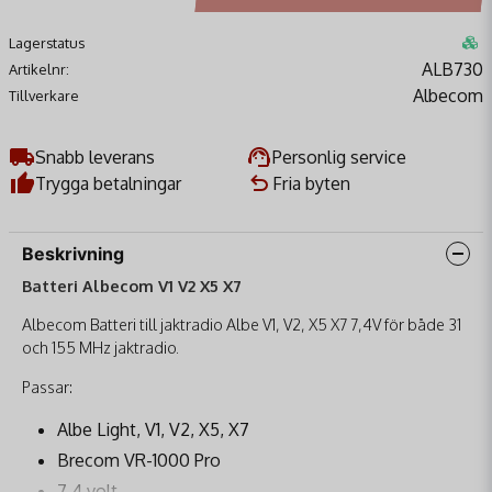
Lagerstatus
ALB730
Artikelnr:
Albecom
Tillverkare
Snabb leverans
Personlig service
Trygga betalningar
Fria byten
Beskrivning
Batteri Albecom V1 V2 X5 X7
Albecom Batteri till jaktradio Albe V1, V2, X5 X7 7,4V för både 31
och 155 MHz jaktradio.
Passar:
Albe Light, V1, V2, X5, X7
Brecom VR-1000 Pro
7,4 volt