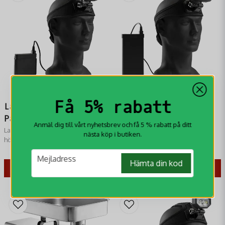
Skicka fråga
Få 5% rabatt
Lafayette HL35
Lafayette HL50
Pannlampa
Pannlampa
Anmäl dig till vårt nyhetsbrev och få 5 % rabatt på ditt
Lafayette HL35 Pannlampa är en
Lafayette HL50 Pannlampa är en
nästa köp i butiken.
högpresterande lampa som
högpresterande lampa som
lämpar sig väl för såväl proffsen
verkligen sticker ut
3 995 kr
5 495 kr
email
Mejladress
som för hobbyanvändaren.
Hämta din kod
KÖP
KÖP