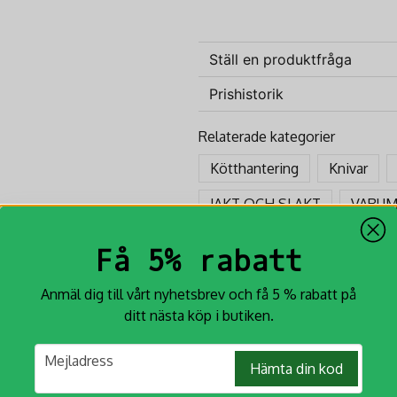
Alces Slaktset 4-delar
Ställ en produktfråga
Prishistorik
question
Fråga oss något om denna p
Relaterade kategorier
Kötthantering
Knivar
name
Namn
JAKT OCH SLAKT
VARUM
Få 5% rabatt
Ja, ni får publicera min fr
Anmäl dig till vårt nyhetsbrev och få 5 % rabatt på
ditt nästa köp i butiken.
email
Mejladress
Hämta din kod