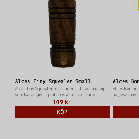
Alces Tiny Squealer Small
Alces Bo
Alces Tiny Squealer Small är en lättblåst muspipa
Alces Boning k
som har en given plats hos alla rävlockare.
högkvalitativt r
149 kr
KÖP