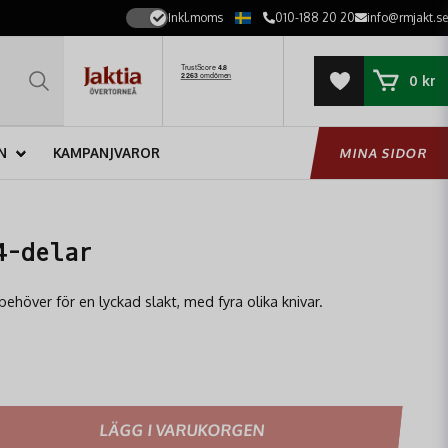
Inkl.moms
010-188 20 20
info@rmjakt.se
0 kr
N
KAMPANJVAROR
MINA SIDOR
4-delar
behöver för en lyckad slakt, med fyra olika knivar.
LÄGG I VARUKORGEN