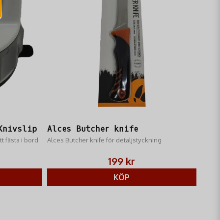
Skicka fråga
Knivslip
Alces Butcher knife
t fästa i bord
Alces Butcher knife för detaljstyckning
199 kr
KÖP