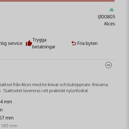
IJ100805
Alces
Trygga
lig service
Fria byten
betalningar
slaktset från Alces med tre knivar och buköppnare. Knivarna
). Slaktsetet levereras i ett praktiskt nylonfodral.
 94 mm
mm
 157 mm
: 140 mm