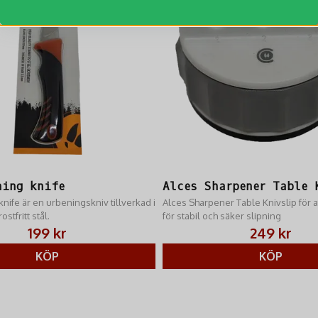
ning knife
Alces Sharpener Table 
nife är en urbeningskniv tillverkad i
Alces Sharpener Table Knivslip för at
ostfritt stål.
för stabil och säker slipning
199 kr
249 kr
KÖP
KÖP