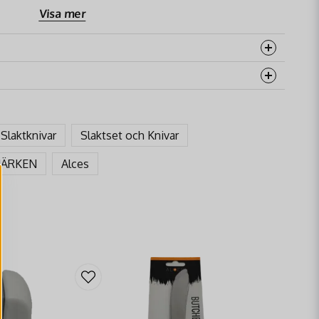
Visa mer
rodukten...
Slaktknivar
Slaktset och Knivar
email
Mejladress
ÄRKEN
Alces
åga