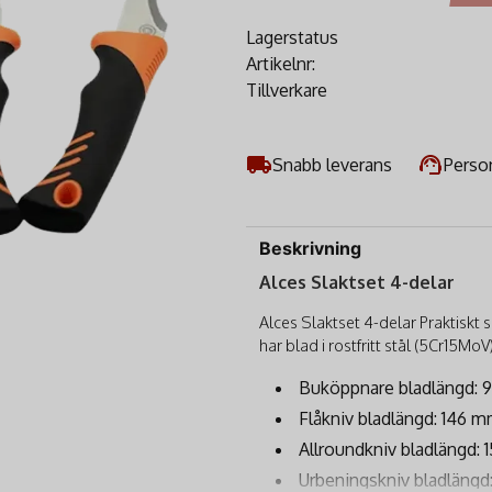
Lagerstatus
Artikelnr:
Tillverkare
Snabb leverans
Person
Beskrivning
Alces Slaktset 4-delar
Alces Slaktset 4-delar Praktiskt 
har blad i rostfritt stål (5Cr15MoV
Buköppnare bladlängd:
Flåkniv bladlängd: 146 
Allroundkniv bladlängd:
Urbeningskniv bladlängd