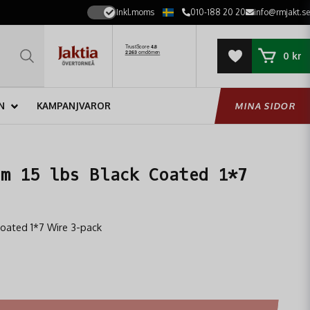
Inkl.moms
010-188 20 20
info@rmjakt.se
0 kr
N
KAMPANJVAROR
MINA SIDOR
cm 15 lbs Black Coated 1*7
oated 1*7 Wire 3-pack