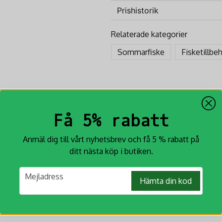
Prishistorik
question
Fråga oss något om denna p
Relaterade kategorier
Sommarfiske
Fisketillbe
name
Namn
Ja, ni får publicera min fr
Få 5% rabatt
Anmäl dig till vårt nyhetsbrev och få 5 % rabatt på
ditt nästa köp i butiken.
email
Mejladress
Hämta din kod