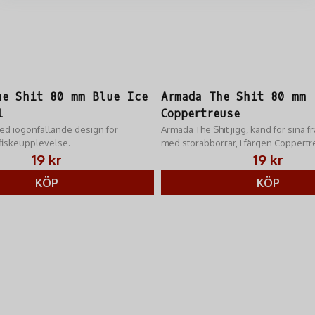
he Shit 80 mm Blue Ice
Armada The Shit 80 mm
l
Coppertreuse
med iögonfallande design för
Armada The Shit jigg, känd för sina 
fiskeupplevelse.
med storabborrar, i färgen Coppertr
19 kr
19 kr
KÖP
KÖP