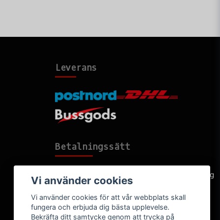
Leverans
Betalningssätt
Faktura, delbetalning, kort- eller direktbetalning
Vi använder cookies
Vi använder cookies för att vår webbplats skall
fungera och erbjuda dig bästa upplevelse.
Bekräfta ditt samtycke genom att trycka på