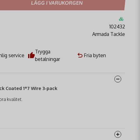
LÄGG I VARUKORGEN
102432
Armada Tackle
Trygga
lig service
Fria byten
betalningar
ck Coated 1*7 Wire 3-pack
ra kvalitet.