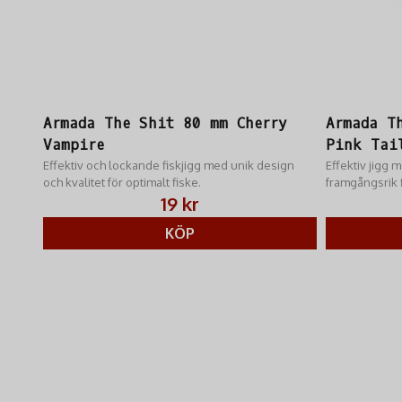
Armada The Shit 80 mm Cherry
Armada T
Vampire
Pink Tai
Effektiv och lockande fiskjigg med unik design
Effektiv jigg 
och kvalitet för optimalt fiske.
framgångsrik 
19 kr
KÖP