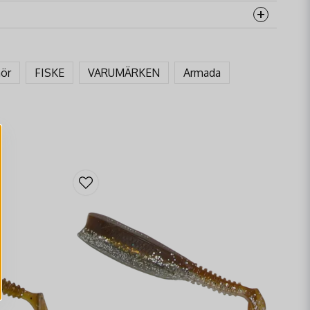
rodukten...
hör
FISKE
VARUMÄRKEN
Armada
email
Mejladress
åga
Skicka fråga