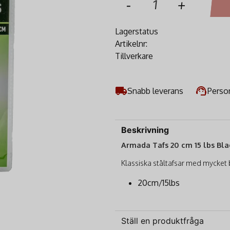
-
+
Lagerstatus
Artikelnr:
Tillverkare
Snabb leverans
Person
Beskrivning
Armada Tafs 20 cm 15 lbs Bla
Klassiska ståltafsar med mycket b
20cm/15lbs
Ställ en produktfråga