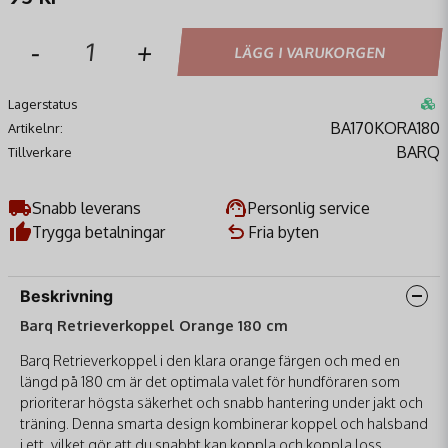
-
+
LÄGG I VARUKORGEN
Lagerstatus
BA170KORA180
Artikelnr:
BARQ
Tillverkare
Snabb leverans
Personlig service
Trygga betalningar
Fria byten
Beskrivning
Barq Retrieverkoppel Orange 180 cm
Barq Retrieverkoppel i den klara orange färgen och med en
längd på 180 cm är det optimala valet för hundföraren som
prioriterar högsta säkerhet och snabb hantering under jakt och
träning. Denna smarta design kombinerar koppel och halsband
i ett, vilket gör att du snabbt kan koppla och koppla loss