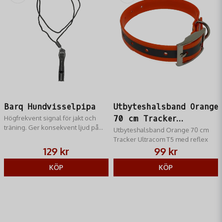
Barq Hundvisselpipa
Utbyteshalsband Orange
Högfrekvent signal för jakt och
70 cm Tracker
träning. Ger konsekvent ljud på
Ultracom T5
Utbyteshalsband Orange 70 cm
långt avstånd. Inkl. nackband.
Tracker Ultracom T5​ med reflex
Idealisk för inkallning.
129 kr
99 kr
KÖP
KÖP