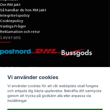
Om RM jakt
Så handlar du hos RM Jakt
Integritetspolicy
Cookiepolicy
Vanliga Frågor
Reklamation och retur
Leverans
Betalningssätt
Vi använder cookies
Faktura, delbetalning, kort- eller direktbetalning
Vi använder cookies för att vår webbplats skall fungera
och erbjuda dig bästa upplevelse. Bekräfta ditt samtycke
genom att trycka på godkänn alla eller anpassa via
inställningar