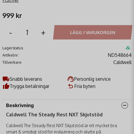
Läs mer
999 kr
-
+
LÄGG I VARUKORGEN
Lagerstatus
ND548664
Artikelnr:
Caldwell
Tillverkare
Snabb leverans
Personlig service
Trygga betalningar
Fria byten
Beskrivning
Caldwell The Steady Rest NXT Skjutstöd
Caldwell The Steady Rest NXT Skjutstöd är ett mycket bra
smart & smidigt stöd för inskjutning och skytte på