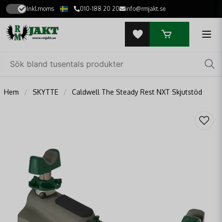
Inkl.moms
010-188 20 20
info@rmjakt.se
Hem
SKYTTE
Caldwell The Steady Rest NXT Skjutstöd