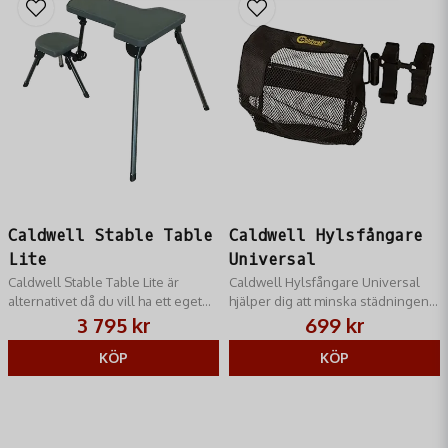
Caldwell Stable Table
Caldwell Hylsfångare
Lite
Universal
Caldwell Stable Table Lite är
Caldwell Hylsfångare Universal
alternativet då du vill ha ett eget
hjälper dig att minska städningen
skjutbord som är stabilt men ändå
efter längre skjutsessioner och är
3 795 kr
699 kr
lätt och bekvämt att ta med i bilen
mycket populär hos handladdare.
KÖP
KÖP