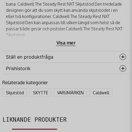
bana. Caldwell The Steady Rest NXT Skjutstöd Den tredelade
designen gör att du som skytt kan använda skjutstödet i en
eller två konfigurationer. Caldwell The Steady Rest NXT
Skjutstöd Den kan anpassas till vilken längd som helst så de
passar både gevär och pistoler.Caldwell The Steady Rest NXT
Skjutstöd
Visa mer
Ställ en produktfråga
Prishistorik
question
Fråga oss något om denna produkten...
Relaterade kategorier
Skjutstöd
SKYTTE
VARUMÄRKEN
Caldwell
name
Namn
LIKNANDE PRODUKTER
email
Mejladress