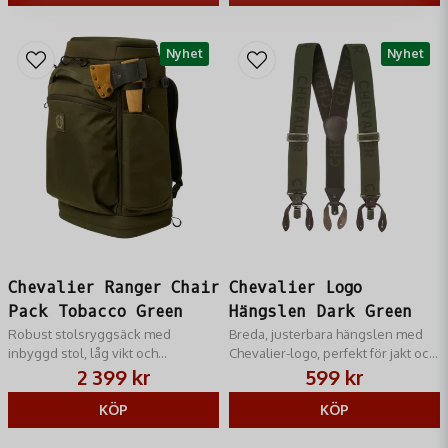
Nyhet
Nyhet
Chevalier Ranger Chair
Chevalier Logo
Pack Tobacco Green
Hängslen Dark Green
Robust stolsryggsäck med
Breda, justerbara hängslen med
inbyggd stol, låg vikt och
Chevalier-logo, perfekt för jakt och
vattenavvisande tyg för jakt och
friluftsliv.
2 399 kr
599 kr
friluftsliv.
KÖP
KÖP