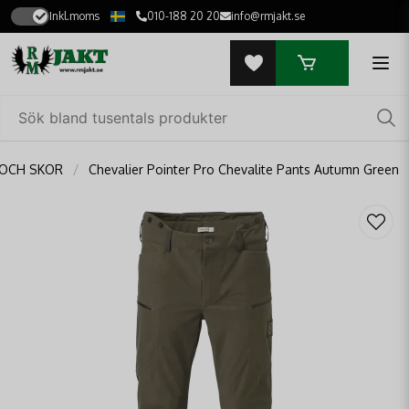
Inkl.moms
010-188 20 20
info@rmjakt.se
 OCH SKOR
Chevalier Pointer Pro Chevalite Pants Autumn Green