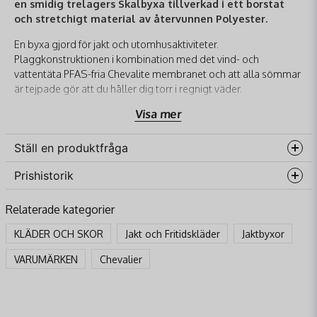
en smidig trelagers Skalbyxa tillverkad i ett borstat
och stretchigt material av återvunnen Polyester.
En byxa gjord för jakt och utomhusaktiviteter.
Plaggkonstruktionen i kombination med det vind- och
vattentäta PFAS-fria Chevalite membranet och att alla sömmar
är tejpade gör att du håller dig torr i regnigt väder.
Vattenavvisningen på detta material är även den PFAS-fri.
Visa mer
Pointer Pro jaktbyxa har en vattentät gylfkonstruktion.
Linningen är lätt vadderad och är förhöjd baktill, det gör att
Ställ en produktfråga
den sluter bekvämt till om ryggen och att den inte glipar eller
glider ned när du sätter dig eller går i oländig terräng.
Prishistorik
question
Fråga oss något om denna produkten...
Linningen har både hällor för bälte och knappar för hängslen.
En extra passpoal i linningens överkant gör att även hängslen
Relaterade kategorier
med krokodilklämma sitter stadigt.
KLÄDER OCH SKOR
Jakt och Fritidskläder
Jaktbyxor
Byxan har praktiska genomtänkta fickor så som fleecefodrade
name
handfickor. På båda benen har den rejäla bälgfickor som stängs
VARUMÄRKEN
Chevalier
Namn
med vattenavvisande dragkedjor. Inuti den högra benfickan
finns en mobilficka i mesh och i den vänstra en elastisk
patronhållare.
email