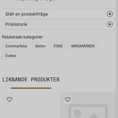
Ställ en produktfråga
Prishistorik
question
Fråga oss något om denna produkten...
Relaterade kategorier
Sommarfiske
Beten
FISKE
VARUMÄRKEN
name
Daiwa
Namn
email
Mejladress
LIKNANDE PRODUKTER
Ja, ni får publicera min fråga