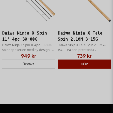
Daiwa Ninja X Spin
Daiwa Ninja X Tele
11' 4pc 30-80G
Spin 2.10M 3-15G
Daiwa Ninja X Spin 11' 4pc 30-80G
Daiwa Ninja X Tele Spin 2.10M 6-
spinnspöserien med ny design -
15G - Bra pris-prestanda-
Bra pris-prestanda-förhållande!
förhållande!
949 kr
739 kr
Bevaka
KÖP