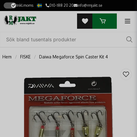
Inkl.moms
010-188 20 20
info@rmjakt.se
Hem
FISKE
Daiwa Megaforce Spin Caster Kit 4