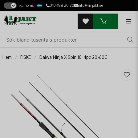
Inkl.moms
010-188 20 20
info@rmjakt.se
Hem
FISKE
Daiwa Ninja X Spin 10' 4pc 20-60G