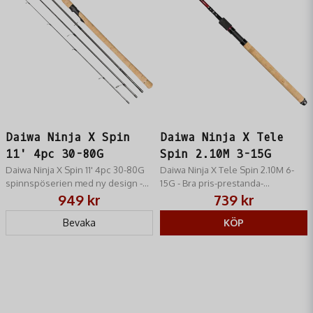
Daiwa Ninja X Spin
Daiwa Ninja X Tele
11' 4pc 30-80G
Spin 2.10M 3-15G
Daiwa Ninja X Spin 11' 4pc 30-80G
Daiwa Ninja X Tele Spin 2.10M 6-
spinnspöserien med ny design -
15G - Bra pris-prestanda-
Bra pris-prestanda-förhållande!
förhållande!
949 kr
739 kr
Bevaka
KÖP