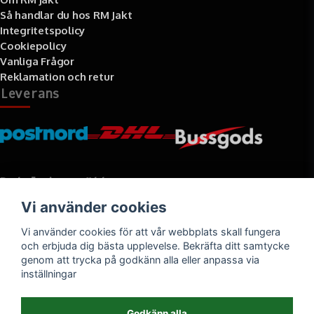
Så handlar du hos RM Jakt
Integritetspolicy
Cookiepolicy
Vanliga Frågor
Reklamation och retur
Leverans
Betalningssätt
Vi använder cookies
Faktura, delbetalning, kort- eller direktbetalning
Vi använder cookies för att vår webbplats skall fungera
och erbjuda dig bästa upplevelse. Bekräfta ditt samtycke
genom att trycka på godkänn alla eller anpassa via
inställningar
Godkänn alla