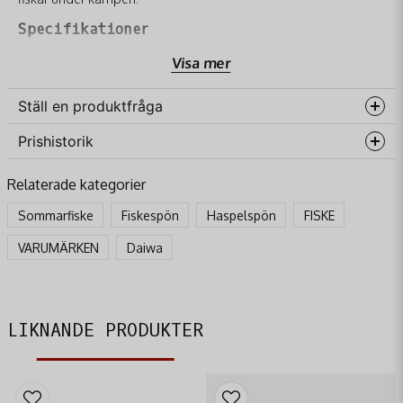
Specifikationer
Kolämne av hög kvalitet
Visa mer
Kork/EVA handtag
Ställ en produktfråga
DPS fäste
Rostfria ramguider med LTS-ringar
Prishistorik
question
Fråga oss något om denna produkten...
Tunn och lätt design
Relaterade kategorier
Sommarfiske
Fiskespön
Haspelspön
FISKE
name
VARUMÄRKEN
Daiwa
Namn
email
Mejladress
LIKNANDE PRODUKTER