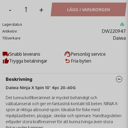
-
+
LÄGG I VARUKORGEN
Lagerstatus
DW220947
Artikelnr:
Daiwa
Tillverkare
Snabb leverans
Personlig service
Trygga betalningar
Fria byten
Beskrivning
Daiwa Ninja X Spin 10' 4pc 20-60G
Det tunna kolfiberämnet är mycket behändigt och
välbalanserat och ger en fantastisk kontakt till beten. NINJA X-
spön är riktiga allround-spön. Idealisk för fiske med
mjukplastbeten, pluggar, skedar och spinnare. Handtagsdelen
erbjuder stora kraftreserver för att kunna tvinga även stora
fiskar under kampen.