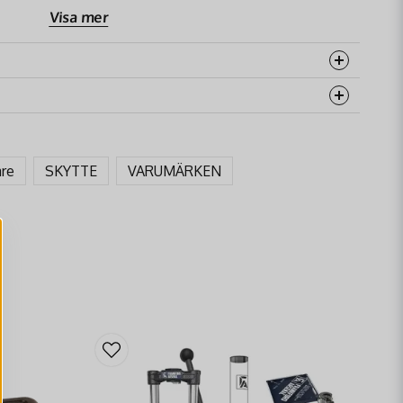
Visa mer
er skytt som värdesätter säkerhet och ordning.
 tillförlitliga produkter, och denna patronask är inget
 alltid är i toppskick och lättillgängliga.
rodukten...
are
SKYTTE
VARUMÄRKEN
uktion
email
Mejladress
enal
ast
åga
nt