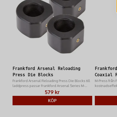
Frankford Arsenal Reloading
Frankfor
Press Die Blocks
Coaxial 
Frankford Arsenal Reloading Press Die Blocks till
M-Press från F
laddpress passar Frankford Arsenal Series M-
kostnadseffek
Press.
kompromisser
579 kr
KÖP