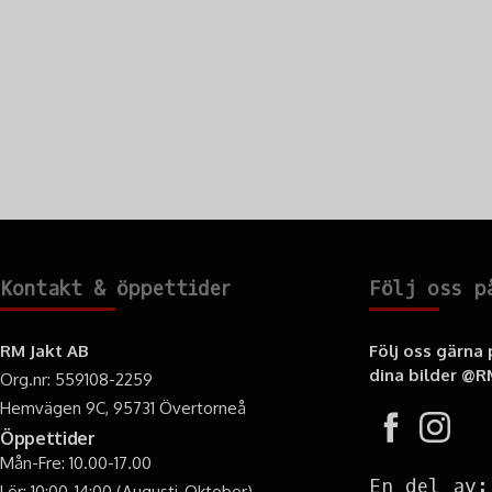
Kontakt & öppettider
Följ oss p
RM Jakt AB
Följ oss gärna
dina bilder
@RM
Org.nr: 559108-2259
Hemvägen 9C, 95731 Övertorneå
Öppettider
Mån-Fre: 10.00-17.00
En del av:
Lör: 10:00-14:00 (Augusti-Oktober)