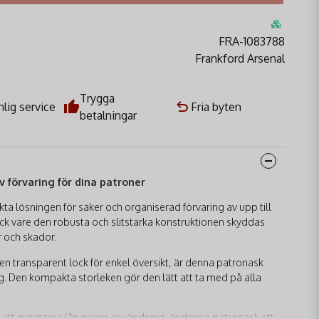
FRA-1083788
Frankford Arsenal
Trygga
lig service
Fria byten
betalningar
v förvaring för dina patroner
ta lösningen för säker och organiserad förvaring av upp till
ack vare den robusta och slitstarka konstruktionen skyddas
r och skador.
en transparent lock för enkel översikt, är denna patronask
. Den kompakta storleken gör den lätt att ta med på alla
ör att garantera långvarig användning, är denna patronask ett