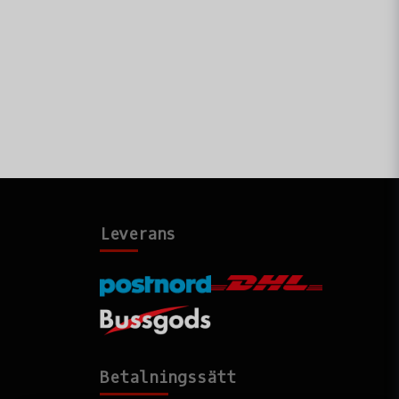
tät?
t men ger gott skydd mot fukt.
ndra kalibrar?
 för 243-308 men kan passa liknande kalibrar.
ktionen?
ust plast som tål stötar och dagligt slitage.
kt
:
för jakt och friluftsliv
Leverans
varumärken
Betalningssätt