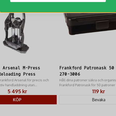
22-250 Remington
220 Swift
243 Winchester
6mm Remington
257 Roberts
250 Savage
7mm-08
30 Remington
30-30 Winchester
d Arsenal M-Press
Frankford Patronask 50
300 Savage
Reloading Press
270-3006
308 Winchester
rankford Arsenal för precis och
Håll dina patroner säkra och organ
tiv handladdning utan
Frankford Patronask för 50 patroner 
32 Winchester Spl
.
3006.
5 495 kr
119 kr
35 Remington Mag 4404
KÖP
Bevaka
Marlin 4404
Vanliga frågor