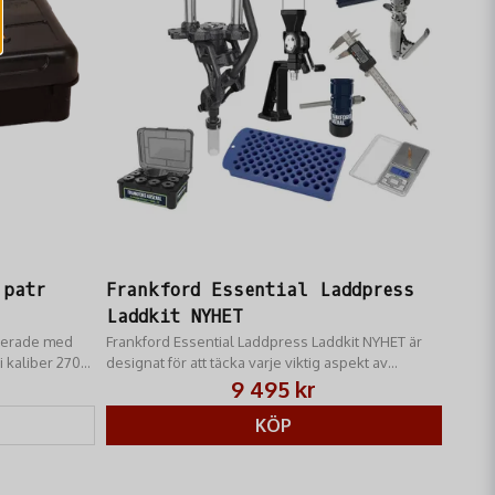
Skicka fråga
 patr
Frankford Essential Laddpress
Laddkit NYHET
iserade med
Frankford Essential Laddpress Laddkit NYHET är
i kaliber 270-
designat för att täcka varje viktig aspekt av
laddningsprocessen
9 495 kr
KÖP