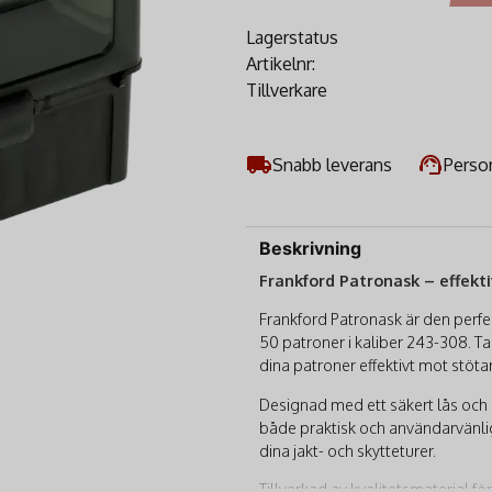
Lagerstatus
Artikelnr:
Tillverkare
Snabb leverans
Person
Beskrivning
Frankford Patronask – effekti
Frankford Patronask är den perfek
50 patroner i kaliber 243-308. T
dina patroner effektivt mot stöta
Designad med ett säkert lås och 
både praktisk och användarvänlig
dina jakt- och skytteturer.
Tillverkad av kvalitetsmaterial f