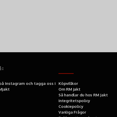
Är patronasken vatten
Nej, den är inte vattentä
Kan den användas för a
Den är specifikt designad
Hur hållbar är konstru
Asken är tillverkad av rob
Varför köpa hos RM Ja
När du handlar hos RM Jakt får du
noggrant utvalt sortiment 
å:
Information
snabb leverans
produkter från välkända 
 på Instagram och tagga oss i
Köpvillkor
personlig service
jakt
Om RM jakt
Så handlar du hos RM Jakt
Integritetspolicy
Cookiepolicy
Vanliga Frågor