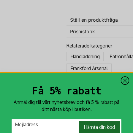
måste för varje seriös jägare ell
Frankford Arsenal är känt för sina
Ställ en produktfråga
undantag. Se till att dina patroner
Prishistorik
Egenskaper
question
Fråga oss något om denna p
Rymmer 50 patroner
Relaterade kategorier
Passar kaliber 243-308
Handladdning
Patronhåll
Säker och hållbar konstr
name
Namn
Frankford Arsenal
Specifikationer
Varumärke: Frankford Ars
Få 5% rabatt
Material: Högkvalitativ pl
Ja, ni får publicera min fr
Färg: Svart och transpare
Anmäl dig till vårt nyhetsbrev och få 5 % rabatt på
ditt nästa köp i butiken.
Passar för
Idealisk för följande kaliber:
email
Mejladress
Hämta din kod
222 Remington Mag