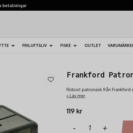
 betalningar
YTTE
FRILUFTSLIV
FISKE
OUTLET
VARUMÄRKE
Frankford Patro
Robust patronask från Frankford A
Läs mer
119 kr
-
+