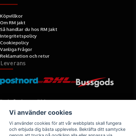
Köpvillkor
Om RM jakt
Så handlar du hos RM Jakt
Integritetspolicy
Cookiepolicy
Vanliga Frågor
Reklamation och retur
Leverans
Betalningssätt
Vi använder cookies
Faktura, delbetalning, kort- eller direktbetalning
Vi använder cookies för att vår webbplats skall fungera
och erbjuda dig bästa upplevelse. Bekräfta ditt samtycke
genom att trycka på godkänn alla eller anpassa via