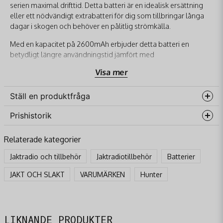
serien maximal drifttid. Detta batteri är en idealisk ersättning
eller ett nödvändigt extrabatteri för dig som tillbringar långa
dagar i skogen och behöver en pålitlig strömkälla.
Med en kapacitet på 2600mAh erbjuder detta batteri en
betydligt längre användningstid jämfört med
standardbatterier. Det säkerställer att din radio förblir
Visa mer
funktionell under hela jaktdagen, från tidig morgon till sen
kväll, vilket är avgörande för säkerheten och kommunikationen
Ställ en produktfråga
i jaktlaget.
Batteriet är av litiumjon-typ, vilket innebär att det har lång
Prishistorik
question
Fråga oss något om denna produkten...
livslängd, ingen minneseffekt och bibehåller sin prestanda väl
även i kalla temperaturer – perfekt för nordiska
Relaterade kategorier
jaktförhållanden. Det är enkelt att byta ut och kompatibelt med
alla radiomodeller inom Hunters E-serie.
Jaktradio och tillbehör
Jaktradiotillbehör
Batterier
name
Hunter Batteri E-serien 2600 mAh Fördelar
JAKT OCH SLAKT
VARUMÄRKEN
Hunter
Namn
Hög kapacitet på 2600 mAh för maximal drifttid.
Litiumjon-teknik säkerställer lång livslängd och
email
Mejladress
pålitlighet i kyla.
LIKNANDE PRODUKTER