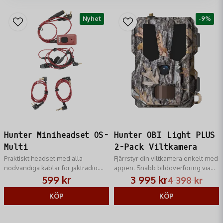
Nyhet
-9%
Hunter Miniheadset OS-
Hunter OBI Light PLUS
Multi
2-Pack Viltkamera
Praktiskt headset med alla
Fjärrstyr din viltkamera enkelt med
nödvändiga kablar för jaktradio.
appen. Snabb bildöverföring via
Vattensäker mikrofon och hållbar
Nordisk server och flexibel
599 kr
3 995 kr
4 398 kr
design.
strömförsörjning.
KÖP
KÖP