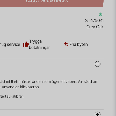
LÄGG I VARUKORGEN
ST675041
Grey Oak
Trygga
lig service
Fria byten
betalningar
äst intill ett måste för den som äger ett vapen. Var rädd om
g - Använd en klickpatron.
lertal kalibrar.