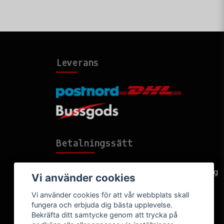
Leverans
Betalningssätt
Faktura, delbetalning, kort- eller direktbetalning
Vi använder cookies
Vi använder cookies för att vår webbplats skall
fungera och erbjuda dig bästa upplevelse.
Bekräfta ditt samtycke genom att trycka på