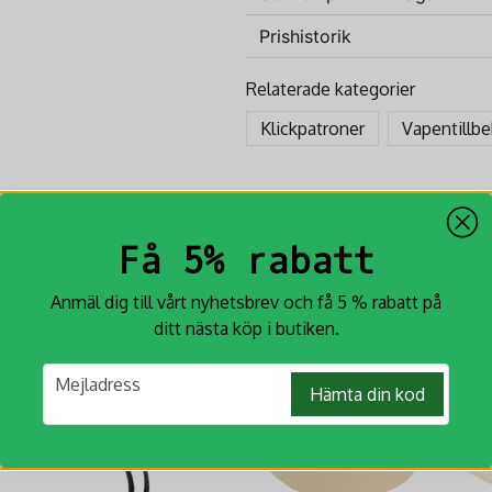
Prishistorik
question
Fråga oss något om denna p
Relaterade kategorier
Klickpatroner
Vapentillb
name
Namn
Få 5% rabatt
Ja, ni får publicera min fr
Anmäl dig till vårt nyhetsbrev och få 5 % rabatt på
ditt nästa köp i butiken.
email
Mejladress
Hämta din kod