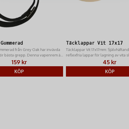
 Gummerad
Täcklappar Vit 17x17
merad från Grey Oak har invävda
Täcklappar Vit 17x17mm: Självhäftan
ör bästa grepp. Denna vapenrem är
reflexfria lappar för lagning av vita s
t klassiska vapenremmarna.
Snabb applicering och starkt klister f
159 kr
45 kr
miljöer.
KÖP
KÖP