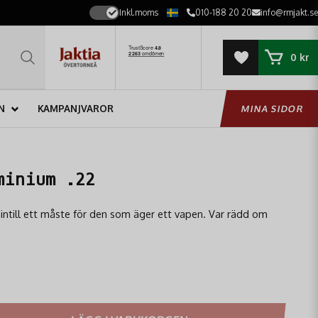
Inkl.moms
010-188 20 20
info@rmjakt.se
0 kr
N
KAMPANJVAROR
MINA SIDOR
minium .22
 intill ett måste för den som äger ett vapen. Var rädd om