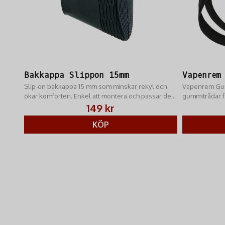
Bakkappa Slippon 15mm
Vapenrem
Slip-on bakkappa 15 mm som minskar rekyl och
Vapenrem Gum
ökar komforten. Enkel att montera och passar de
gummitrådar f
flesta gevär.
en av de mes
149 kr
KÖP