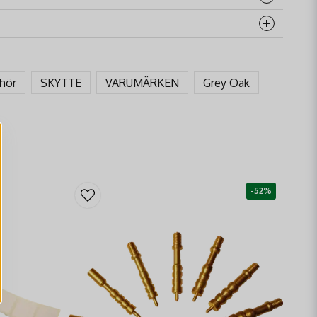
rodukten...
ehör
SKYTTE
VARUMÄRKEN
Grey Oak
email
Mejladress
åga
-52%
Skicka fråga