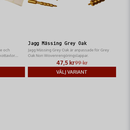
Jagg Mässing Grey Oak
de och
Jagg Mässing Grey Oak är anpassade för Grey
kottavlor.
Oak Non Wovenrengöringslappar.
ör alla
47,5 kr
99 kr
VÄLJ VARIANT