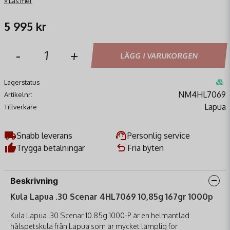
Läs mer
5 995 kr
-
+
LÄGG I VARUKORGEN
Lagerstatus
NM4HL7069
Artikelnr:
Lapua
Tillverkare
Snabb leverans
Personlig service
Trygga betalningar
Fria byten
Beskrivning
Kula Lapua .30 Scenar 4HL7069 10,85g 167gr 1000p
Kula Lapua .30 Scenar 10.85g 1000-P är en helmantlad
hålspetskula från Lapua som är mycket lämplig för