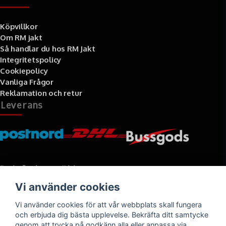
Köpvillkor
Om RM jakt
Så handlar du hos RM Jakt
Integritetspolicy
Cookiepolicy
Vanliga Frågor
Reklamation och retur
Leverans
Betalningssätt
Vi använder cookies
Faktura, delbetalning, kort- eller direktbetalning
Vi använder cookies för att vår webbplats skall fungera
och erbjuda dig bästa upplevelse. Bekräfta ditt samtycke
genom att trycka på godkänn alla eller anpassa via