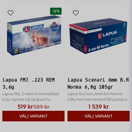
-12%
Lapua FMJ .223 REM
Lapua ScenarL 6mm B.R
3,6g
Norma 6,8g 105gr
Lapua FMJ .2 med en helmantlad
Lapua ScenarL 6mm B.R Norma
kula mycket väl lämpad för
6,8g med helmantlad hålspetskula
övningsskytte. Lapua använder
vidareutvecklad från den välkända
519 kr
1 539 kr
589 kr
alltid förstklassiga och nya hylsor 
Lapua Scenar kulan och är mycket
perfekt för hemladdaren!
VÄLJ VARIANT
lämplig för övningsskytte.
VÄLJ VARIANT