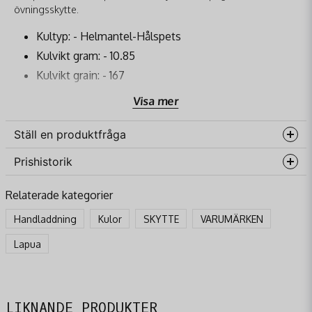
övningsskytte.
Kultyp: - Helmantel-Hålspets
Kulvikt gram: - 10.85
Kulvikt grain: - 167
Lapua 4HL7069
Visa mer
Produkt kod: GB422
Låda med 1000st
Ställ en produktfråga
Endast kulor-ej laddad ammunition.
Prishistorik
question
Fråga oss något om denna produkten...
Relaterade kategorier
Handladdning
Kulor
SKYTTE
VARUMÄRKEN
name
Lapua
Namn
email
Mejladress
LIKNANDE PRODUKTER