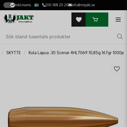
Inkl.moms
010-188 20 20
info@rmjakt.se
SKYTTE
Kula Lapua .30 Scenar 4HL7069 10,85g 167gr 1000p