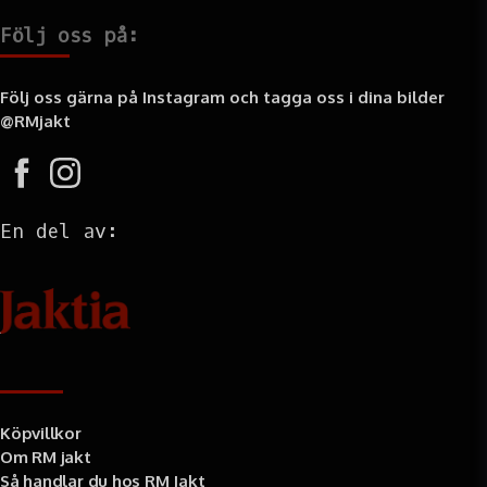
LED - 2x CREE XHP50B
Följ oss på:
LED vinkel - 30 / 60 grader
Batteri - 1st Batteripack 14,4 volt / 49 WH
Följ oss gärna på Instagram och tagga oss i dina bilder
Vikt (lampenhet) - 73 gram
@RMjakt
Vikt (batteripack) - 270 gram
Färgtemp - 6500K
Drifttid - 2,5h - 2300 lumen / 5h - 1150 lumen / 12,5h
En del av:
- 460 lumen / 50h - 115 lumen
Räckvidd - 170m
IP-klass (lampenhet) - IP67
IP-klass (batteripack) - IP65
Garanti - 3 år lampa / 12 månader batteri
Information
Köpvillkor
Om RM jakt
Så handlar du hos RM Jakt