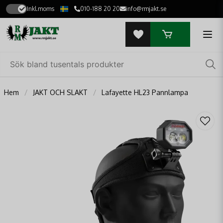
Inkl.moms
010-188 20 20
info@rmjakt.se
Hem
JAKT OCH SLAKT
Lafayette HL23 Pannlampa