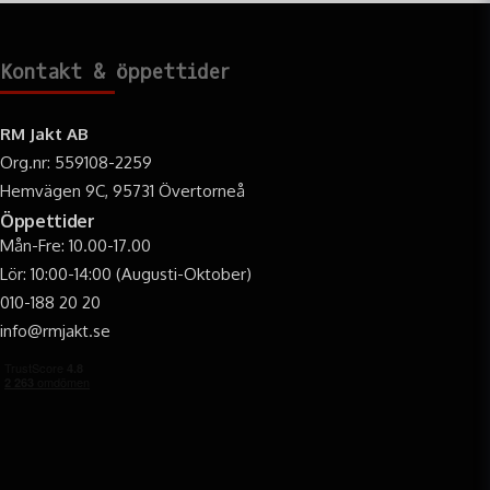
eftersök, med sin kombination av styrka och lång
drifttid.
Kontakt & öppettider
Räddningstjänst & Polis:
Ett tillförlitligt verktyg
för sök- och räddningsinsatser samt arbete i mörker.
RM Jakt AB
Grottforskning & Extrema Utomhusaktiviteter:
Org.nr: 559108-2259
För dig som behöver kompromisslös belysning i de
tuffaste miljöerna.
Hemvägen 9C, 95731 Övertorneå
Öppettider
Arbete i Krävande Miljöer:
Industri, bygg,
Mån-Fre: 10.00-17.00
skogsbruk – där robusthet och högkvalitativ
belysning är ett krav.
Lör: 10:00-14:00 (Augusti-Oktober)
010-188 20 20
Välj
Lafayette HL23 pannlampa
när du behöver en
info@rmjakt.se
professionell pannlampa
som levererar pålitlig och kraftfull
prestanda under de mest krävande förhållandena. Denna
vattentäta pannlampa för eftersök
är en investering i
säkerhet, effektivitet och en överlägsen ljusupplevelse.
Teknisk Specifikation
Lumen - 2300 lm