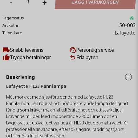
-
+
LÄGG I VARUKORGEN
Lagerstatus
50-003
Artikelnr:
Lafayette
Tillverkare
Snabb leverans
Personlig service
Trygga betalningar
Fria byten
Beskrivning
Lafayette HL23 Pannlampa
Möt mörkret med självförtroende med Lafayette HL23
Pannlampa – en robust och högpresterande lampa designad
för dig som kräver maximal tillförlitlighet och ett starkt ljus i
krävande miljöer. Med imponerande 2300 lumen och en
byggkvalitet utöver det vanliga är HL23 det optimala valet för
professionella användare, eftersöksjägare, räddningstjänst
och seriösa friluftsentusiaster.