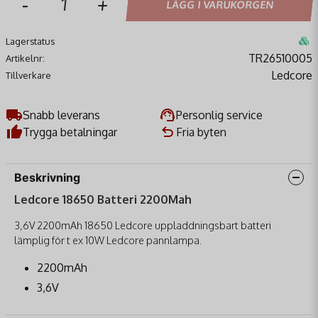
-
+
LÄGG I VARUKORGEN
Lagerstatus
TR26510005
Artikelnr:
Ledcore
Tillverkare
Snabb leverans
Personlig service
Trygga betalningar
Fria byten
Beskrivning
Ledcore 18650 Batteri 2200Mah
3,6V 2200mAh 18650 Ledcore uppladdningsbart batteri
lämplig för t ex 10W Ledcore pannlampa.
2200mAh
3,6V