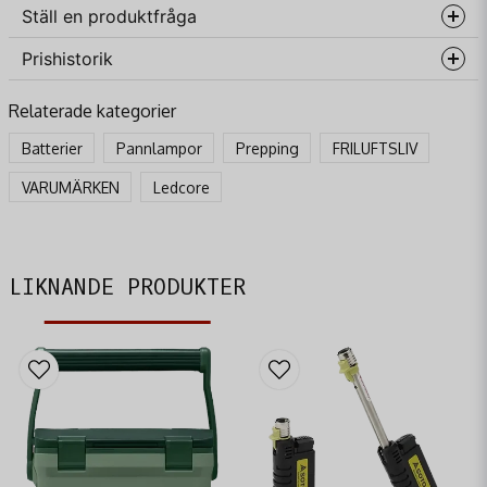
Ställ en produktfråga
Prishistorik
question
Fråga oss något om denna produkten...
Relaterade kategorier
Batterier
Pannlampor
Prepping
FRILUFTSLIV
name
VARUMÄRKEN
Ledcore
Namn
email
Mejladress
LIKNANDE PRODUKTER
Ja, ni får publicera min fråga