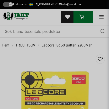
Inkl.moms
010-188 20 20
info@rmjakt.se
Hem
FRILUFTSLIV
Ledcore 18650 Batteri 2200Mah