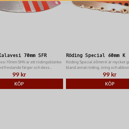
Kalavesi 70mm SFR
Röding Special 60mm K
esi 70mm SFR​i är ett rödingsblänke
Röding Special 60mm K är mycket g
d frestande färger och dess
bland annat röding, öring och abbor
ång med snabba, våldsamma utslag
99 kr
99 kr
KÖP
KÖP