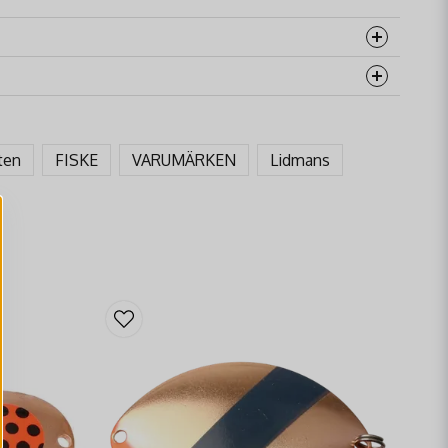
rodukten...
ten
FISKE
VARUMÄRKEN
Lidmans
email
Mejladress
åga