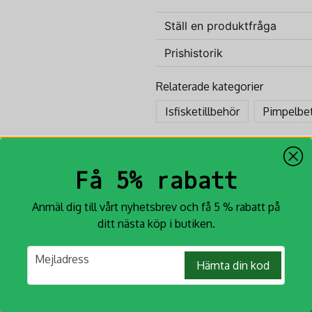
Ställ en produktfråga
Prishistorik
question
Fråga oss något om denna p
Relaterade kategorier
Isfisketillbehör
Pimpelbe
name
Namn
Få 5% rabatt
Ja, ni får publicera min fr
Anmäl dig till vårt nyhetsbrev och få 5 % rabatt på
ditt nästa köp i butiken.
email
Mejladress
Hämta din kod