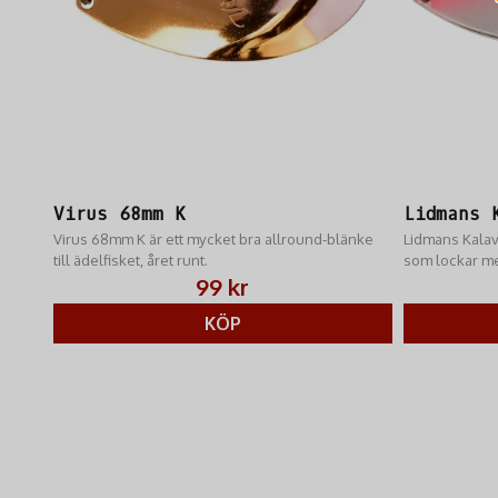
Virus 68mm K
Lidmans 
Virus 68mm K är ett mycket bra allround-blänke
Lidmans Kalav
till ädelfisket, året runt.
som lockar me
aggressiva g
99 kr
KÖP