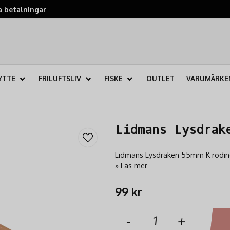
 betalningar
YTTE
FRILUFTSLIV
FISKE
OUTLET
VARUMÄRKE
Lidmans Lysdrak
Lidmans Lysdraken 55mm K​ röding
Läs mer
99 kr
-
+