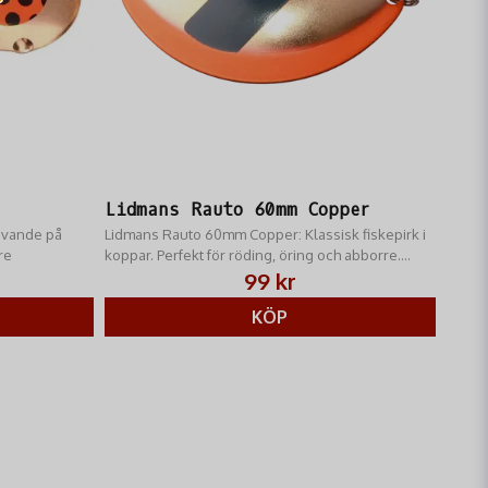
Skicka fråga
Lidmans Rauto 60mm Copper
ivande på
Lidmans Rauto 60mm Copper: Klassisk fiskepirk i
re
koppar. Perfekt för röding, öring och abborre.
Oslagbar lockeffekt & balanserad gång.
99 kr
KÖP