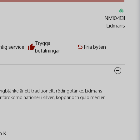
NM104131
Lidmans
Trygga
lig service
Fria byten
betalningar
blänke är ett traditionellt rödingblänke. Lidmans
färgkombinationer i silver, koppar och guld med en
m K