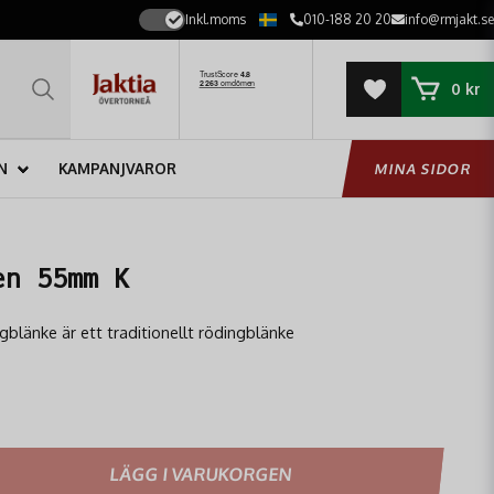
Inkl.moms
010-188 20 20
info@rmjakt.se
0 kr
N
KAMPANJVAROR
MINA SIDOR
en 55mm K
blänke är ett traditionellt rödingblänke
LÄGG I VARUKORGEN