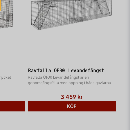
Utöver mink kan fällan även vara effektiv för andra
fångst är lämpligt och tillåtet.
Levandefångst
från RM Jakt och ta kontroll över
Skicka fråga
 och effektivt sätt. Komplettera med passande
betesmedel
ndefångst, tillverkad i Aluzinkgaller 1"x1. Minkfälla ÖF10
r av galvaniserad 4mm tråd.Minkfälla ÖF10 Levandefångst
Rävfälla ÖF30 Levandefångst
 mycket
Rävfälla ÖF30 Levandefångst är en
genomgångsfälla med öppning i båda gavlarna
3 459 kr
efångst Godkännande:
KÖP
ngst: Naturvårdsverket Fälla TYP L36, Beslut 300/87