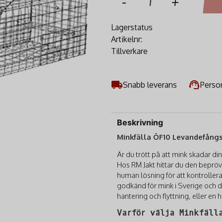
-
+
Lagerstatus
Artikelnr:
Tillverkare
Snabb leverans
Person
Beskrivning
Minkfälla ÖF10 Levandefångst
Är du trött på att mink skadar d
Hos RM Jakt hittar du den bepr
human lösning för att kontroll
godkänd för mink i Sverige och de
hantering och flyttning, eller en 
Varför välja Minkfäll