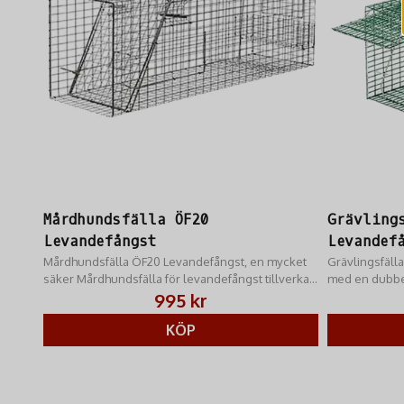
Mårdhundsfälla ÖF20
Grävling
Levandefångst
Levandef
Mårdhundsfälla ÖF20 Levandefångst, en mycket
Grävlingsfäll
säker Mårdhundsfälla för levandefångst tillverkad
med en dubbe
i Aluzink
omöjligt för d
995 kr
luckan och smi
KÖP