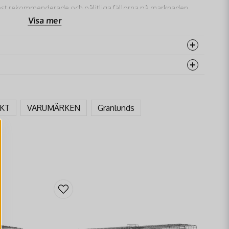
est rekommenderade och pålitliga fällorna på marknaden
 konstruktion erbjuder flera fördelar för den ansvarsfulle
Visa mer
Fällan är konstruerad för att fånga minken utan att
ande för etisk viltvård och för att kunna inspektera
rodukten...
säkert sätt.
 känd för sin höga fångstfrekvens tack vare en
kanism och en konstruktion som lockar in minkar.
AKT
VARUMÄRKEN
Granlunds
ing är optimal för arten.
email
Mejladress
struktion:
Tillverkad i kraftigt nät och med
nkfällan ÖF10
byggd för att tåla tuffa
tig användning. Den håller i många år.
ch Spänna:
Fällan är användarvänlig och relativt enkel
åga
 attraktivt
bete för mink
inuti fällan för bästa resultat.
 Levandefångstfälla
uppfyller de svenska lagkraven
ger dig trygghet i att du använder en laglig och godkänd
ekämpning
och
viltvård
.