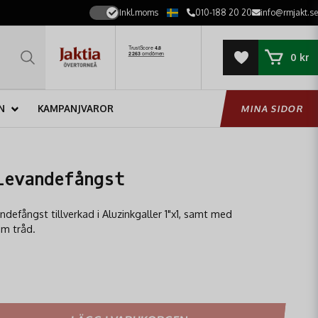
Inkl.moms
010-188 20 20
info@rmjakt.se
0 kr
N
KAMPANJVAROR
MINA SIDOR
Levandefångst
ndefångst tillverkad i Aluzinkgaller 1"x1, samt med
mm tråd.