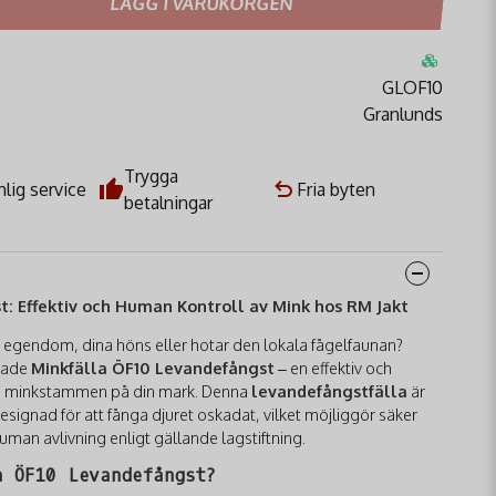
LÄGG I VARUKORGEN
GLOF10
Granlunds
Trygga
lig service
Fria byten
betalningar
: Effektiv och Human Kontroll av Mink hos RM Jakt
in egendom, dina höns eller hotar den lokala fågelfaunan?
övade
Minkfälla ÖF10 Levandefångst
– en effektiv och
era minkstammen på din mark. Denna
levandefångstfälla
är
signad för att fånga djuret oskadat, vilket möjliggör säker
human avlivning enligt gällande lagstiftning.
a ÖF10 Levandefångst?