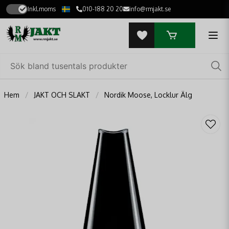
Inkl.moms
010-188 20 20
info@rmjakt.se
Hem
JAKT OCH SLAKT
Nordik Moose, Locklur Älg