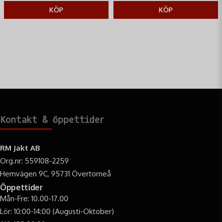
harskrik och klövvilt ångestläte.
lyckad bockjakt
KÖP
KÖP
Kontakt & öppettider
RM Jakt AB
Org.nr: 559108-2259
Hemvägen 9C, 95731 Övertorneå
Öppettider
Mån-Fre: 10.00-17.00
Lör: 10:00-14:00 (Augusti-Oktober)