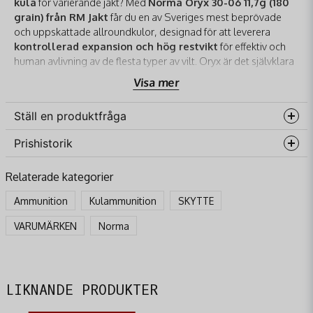
kula
för varierande jakt? Med
Norma Oryx 30-06 11,7g (180
grain) från RM Jakt
får du en av Sveriges mest beprövade
och uppskattade allroundkulor, designad för att leverera
kontrollerad expansion och hög restvikt
för effektiv och
human avlivning av de flesta typer av vilt. Oryx är det självklara
valet för dig som vill ha en kula som presterar jämnt och säkert,
Visa mer
gång efter gång.
Varför Norma Oryx 30-06 11,7g (180 gr) är
Ställ en produktfråga
det Optimala Valet:
Prishistorik
question
Blyfri Bondad Konstruktion – Överlägsen
Fråga oss något om denna produkten...
Restvikt:
Oryx-kulan är en
bondad kula
, vilket
Relaterade kategorier
innebär att blykärnan är kemiskt sammanfogad med
Ammunition
Kulammunition
SKYTTE
mantelns insida. Denna konstruktion minimerar
risken för separation av kärnan och garanterar en
name
VARUMÄRKEN
Norma
Namn
hög restvikt
(ofta över 90%). Detta leder till:
Djup Inträngning:
Kulan behåller sin massa
och penetrerar djupt, vilket är avgörande för att
email
Mejladress
LIKNANDE PRODUKTER
nå vitala organ på större vilt.
Kontrollerad Expansion:
Spetsen är utformad