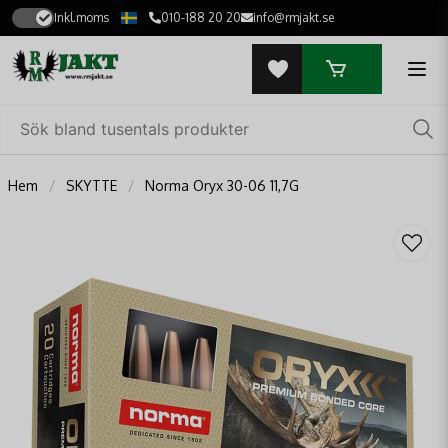
Inkl.moms
010-188 20 20
info@rmjakt.se
Hem
SKYTTE
Norma Oryx 30-06 11,7G