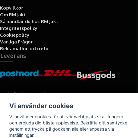
Köpvillkor
Om RM jakt
Så handlar du hos RM Jakt
Integritetspolicy
Cookiepolicy
Vanliga Frågor
Reklamation och retur
Leverans
Betalningssätt
Vi använder cookies
Faktura, delbetalning, kort- eller direktbetalning
Vi använder cookies för att vår webbplats skall fungera
och erbjuda dig bästa upplevelse. Bekräfta ditt samtycke
genom att trycka på godkänn alla eller anpassa via
inställningar