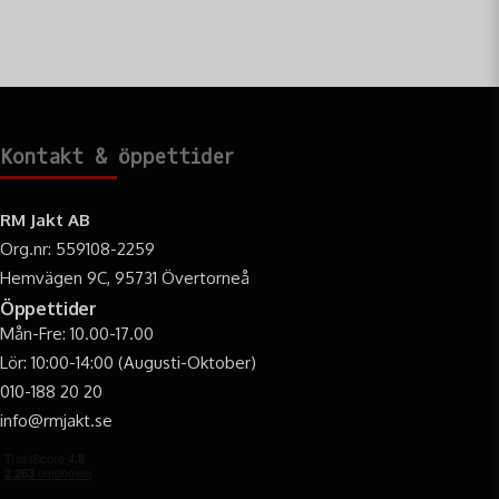
Norma Oryx 30-06 11,7g från RM Jakt idag
och upplev
skillnaden med överlägsen jaktammunition!
Specifikation
Kultyp: Blyspets
Kulvikt gram: 11,7
Kontakt & öppettider
Kulvikt Grain: 180
Antal/ask: 20
RM Jakt AB
Org.nr: 559108-2259
Hemvägen 9C, 95731 Övertorneå
Öppettider
Mån-Fre: 10.00-17.00
Lör: 10:00-14:00 (Augusti-Oktober)
010-188 20 20
info@rmjakt.se