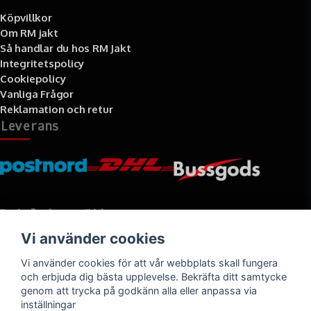
Köpvillkor
Om RM jakt
Så handlar du hos RM Jakt
Integritetspolicy
Cookiepolicy
Vanliga Frågor
Reklamation och retur
Leverans
Betalningssätt
Vi använder cookies
Faktura, delbetalning, kort- eller direktbetalning
Vi använder cookies för att vår webbplats skall fungera
och erbjuda dig bästa upplevelse. Bekräfta ditt samtycke
genom att trycka på godkänn alla eller anpassa via
inställningar