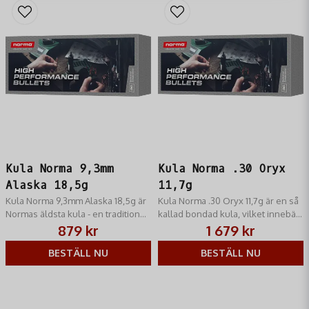
Kula Norma 9,3mm
Kula Norma .30 Oryx
Alaska 18,5g
11,7g
Kula Norma 9,3mm Alaska 18,5g är
Kula Norma .30 Oryx 11,7g är en så
Normas äldsta kula - en traditionell
kallad bondad kula, vilket innebär
jaktkula med blyspets som har
att mantel och kärna är hoplödda.
879 kr
1 679 kr
tillverkats sedan 1940-talet
BESTÄLL NU
BESTÄLL NU