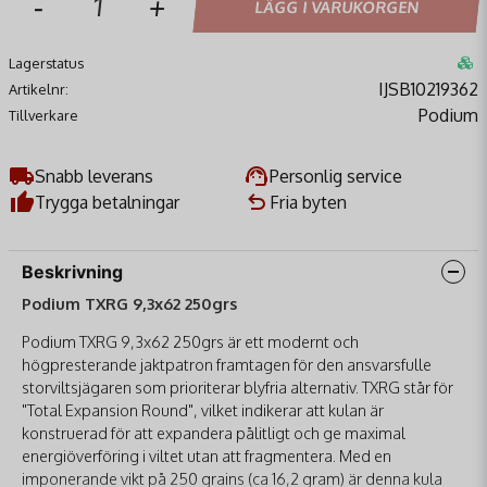
-
+
LÄGG I VARUKORGEN
Lagerstatus
IJSB10219362
Artikelnr:
Podium
Tillverkare
Snabb leverans
Personlig service
Trygga betalningar
Fria byten
Beskrivning
Podium TXRG 9,3x62 250grs
Podium TXRG 9,3x62 250grs är ett modernt och
högpresterande jaktpatron framtagen för den ansvarsfulle
storviltsjägaren som prioriterar blyfria alternativ. TXRG står för
"Total Expansion Round", vilket indikerar att kulan är
konstruerad för att expandera pålitligt och ge maximal
energiöverföring i viltet utan att fragmentera. Med en
imponerande vikt på 250 grains (ca 16,2 gram) är denna kula