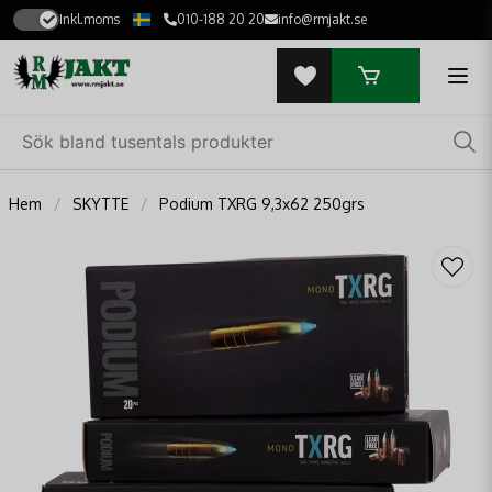
Inkl.moms
010-188 20 20
info@rmjakt.se
Hem
SKYTTE
Podium TXRG 9,3x62 250grs