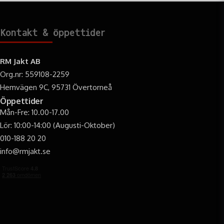
dig som kräver det absolut bästa för din storviltsjakt. Den ger
dig kraften, precisionen och den etiska tryggheten att fälla vilt
på ett ansvarsfullt sätt.
Kontakt & öppettider
RM Jakt AB
Org.nr: 559108-2259
Hemvägen 9C, 95731 Övertorneå
Öppettider
Mån-Fre: 10.00-17.00
Lör: 10:00-14:00 (Augusti-Oktober)
010-188 20 20
info@rmjakt.se