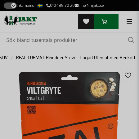
Inkl.moms
010-188 20 20
info@rmjakt.se
SLIV
REAL TURMAT Reindeer Stew – Lagad Utemat med Renkött