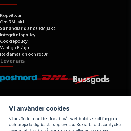
Köpvillkor
Om RM jakt
Så handlar du hos RM Jakt
Integritetspolicy
Cookiepolicy
Vanliga Frågor
Reklamation och retur
Leverans
Betalningssätt
Vi använder cookies
Faktura, delbetalning, kort- eller direktbetalning
Vi använder cookies för att vår webbplats skall fungera
och erbjuda dig bästa upplevelse. Bekräfta ditt samtycke
genom att trycka på godkänn alla eller anpassa via