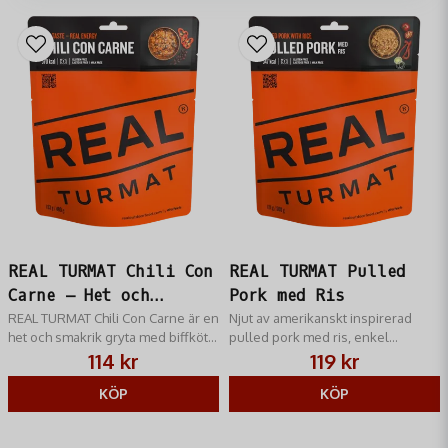
Den innehåller renkött, potatis, champinjoner och lingon bland
annat.
Varför köpa hos RM Jakt
När du handlar hos RM Jakt får du:
noggrant utvalt sortiment för jakt och friluftsliv
snabb leverans
produkter från välkända varumärken
personlig service
REAL TURMAT Chili Con
REAL TURMAT Pulled
Carne – Het och
Pork med Ris
smakrik friluftsgryta
REAL TURMAT Chili Con Carne är en
Njut av amerikanskt inspirerad
het och smakrik gryta med biffkött,
pulled pork med ris, enkel
ris och bönor. Perfekt för friluftsliv.
tillagning ute i naturen.
114 kr
119 kr
KÖP
KÖP