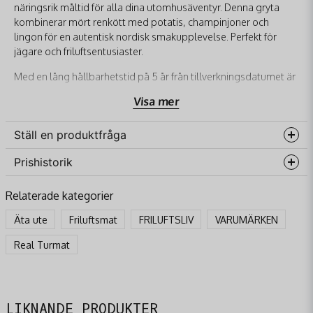
näringsrik måltid för alla dina utomhusäventyr. Denna gryta
kombinerar mört renkött med potatis, champinjoner och
lingon för en autentisk nordisk smakupplevelse. Perfekt för
jägare och friluftsentusiaster.
Med en lång hållbarhetstid på 5 år från tillverkningsdatumet är
denna produkt ett idealiskt val för både planerade och
Visa mer
spontana utflykter. REAL TURMAT är känd för sin höga kvalitet
och praktiska förpackningar som gör det enkelt att förbereda
Ställ en produktfråga
en välsmakande måltid vart du än befinner dig.
Grytan är lätt att tillaga – tillsätt bara 3,5 dl hett vatten, rör om
Prishistorik
question
Fråga oss något om denna produkten...
och låt stå i 8 minuter. Innehållet i påsen räcker för att ge energi
och näring under en lång dag ute i naturen.
Relaterade kategorier
Egenskaper
Äta ute
Friluftsmat
FRILUFTSLIV
VARUMÄRKEN
Innehåller 14% renkött för rik smak
name
Real Turmat
Namn
Förpackad i en lätt och kompakt påse
Lång hållbarhet på 5 år
email
Mejladress
Specifikationer
LIKNANDE PRODUKTER