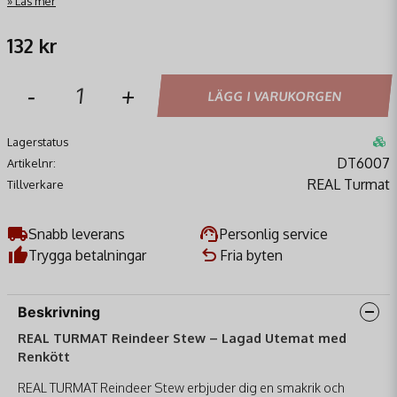
Läs mer
132 kr
-
+
LÄGG I VARUKORGEN
Lagerstatus
DT6007
Artikelnr:
REAL Turmat
Tillverkare
Snabb leverans
Personlig service
Trygga betalningar
Fria byten
Beskrivning
REAL TURMAT Reindeer Stew – Lagad Utemat med
Renkött
REAL TURMAT Reindeer Stew erbjuder dig en smakrik och