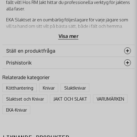
fällt vilt! Hos RM Jakt hittar du professionella verktyg för jaktens
alla faser.
EKA Slaktset är en oumbärlig följeslagare för varje jägare som
vill ta hand om sitt vilt på bästa sätt, både i fält och hemma.
Med en lång tradition av knivtillverkning levererar EKA en
Visa mer
uppsättning verktyg som är både vassa, hållbara och
ergonomiska. Detta slaktset är designat för att ge dig allt du
Ställ en produktfråga
behöver för att bearbeta ditt byte effektivt och hygieniskt, från
flåning till styckning.
Prishistorik
question
Fråga oss något om denna produkten...
Specifikation:
Relaterade kategorier
Bladstål: Rosttrögt höglegerat kromstål.
Kötthantering
Knivar
Slaktknivar
HRC: 57-58.
name
Handtag: SantoPrene™-gummi.
Slaktset och Knivar
JAKT OCH SLAKT
VARUMÄRKEN
Namn
Totalvikt: 900 gram.
EKA-Knivar
Flåkniv: Bladlängd 150 mm; Totallängd: 280 mm;
email
Bladtjocklek: 2.6 mm.
Mejladress
Styckkniv: Bladlängd 150 mm; Totallängd: 280 mm;