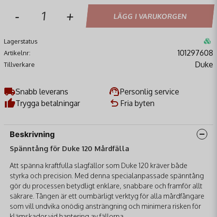
-
+
LÄGG I VARUKORGEN
Lagerstatus
101297608
Artikelnr:
Duke
Tillverkare
Snabb leverans
Personlig service
Trygga betalningar
Fria byten
Beskrivning
Spänntång för Duke 120 Mårdfälla
Att spänna kraftfulla slagfällor som Duke 120 kräver både
styrka och precision. Med denna specialanpassade spänntång
gör du processen betydligt enklare, snabbare och framför allt
säkrare. Tången är ett oumbärligt verktyg för alla mårdfångare
som vill undvika onödig ansträngning och minimera risken för
klämskador vid hantering av fällorna.