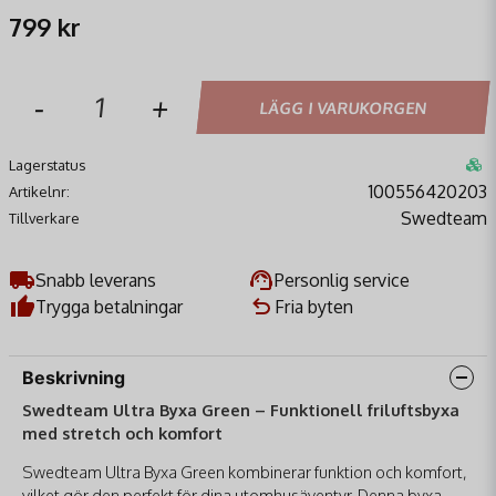
799 kr
-
+
LÄGG I VARUKORGEN
Lagerstatus
100556420203
Artikelnr:
Swedteam
Tillverkare
Snabb leverans
Personlig service
Trygga betalningar
Fria byten
Beskrivning
Swedteam Ultra Byxa Green – Funktionell friluftsbyxa
med stretch och komfort
Swedteam Ultra Byxa Green kombinerar funktion och komfort,
vilket gör den perfekt för dina utomhusäventyr. Denna byxa