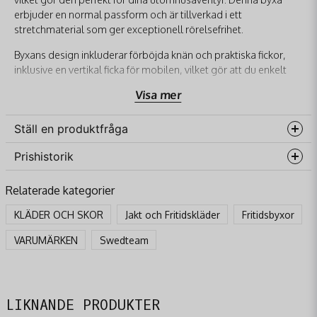
erbjuder en normal passform och är tillverkad i ett
stretchmaterial som ger exceptionell rörelsefrihet.
Byxans design inkluderar förböjda knän och praktiska fickor,
inklusive en vertikal ficka för mobilen, vilket gör att du enkelt
kan förvara dina tillhörigheter. Dess mångsidighet sträcker sig
Visa mer
till möjligheten att förlänga benen med 5 cm, vilket ger
ytterligare flexibilitet.
Ställ en produktfråga
Materialet, en blandning av polyester och bomull, är
snabbtorkande och idealiskt för användning under vår och
Prishistorik
question
Fråga oss något om denna produkten...
höst. Oavsett om du är på jakt eller bara njuter av friluftslivet, är
denna byxa ett självklart val.
Relaterade kategorier
För den perfekta passformen, välj din vanliga storlek eller en
KLÄDER OCH SKOR
Jakt och Fritidskläder
Fritidsbyxor
storlek större om du föredrar en lösare passform.
name
VARUMÄRKEN
Swedteam
Namn
Egenskaper
Stretchmaterial för rörelsefrihet
email
Praktiska fickor inklusive mobilficka
Mejladress
LIKNANDE PRODUKTER
Förlängningsbara ben för personlig anpassning