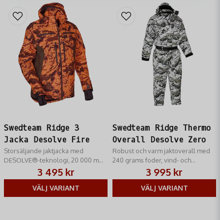
väderförhållanden.
Kan benen verkligen förlängas?
Ja, benen kan förlängas
med 5 cm genom att sprätta upp sömmen.
Varför köpa hos RM Jakt
När du handlar hos RM Jakt får du:
noggrant utvalt sortiment för jakt och friluftsliv
snabb leverans
produkter från välkända varumärken
personlig service
Swedteam Ridge 3
Swedteam Ridge Thermo
Jacka Desolve Fire
Overall Desolve Zero
Storsäljande jaktjacka med
Robust och varm jaktoverall med
DESOLVE®-teknologi, 20 000 mm
240 grams foder, vind- och
vattentäthet och justerbara
vattentäthet för kalla jaktdagar.
3 495 kr
3 995 kr
detaljer för ultimat komfort.
VÄLJ VARIANT
VÄLJ VARIANT