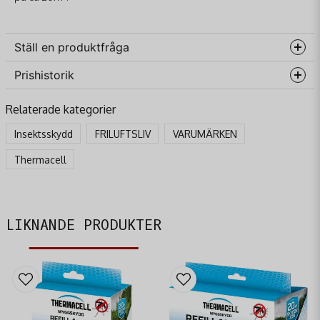
Ställ en produktfråga
Prishistorik
question
Fråga oss något om denna produkten...
Relaterade kategorier
Insektsskydd
FRILUFTSLIV
VARUMÄRKEN
name
Thermacell
Namn
email
Mejladress
LIKNANDE PRODUKTER
Ja, ni får publicera min fråga