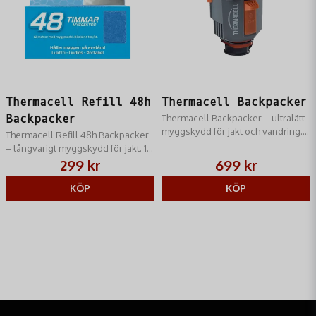
Thermacell Refill 48h
Thermacell Backpacker
Backpacker
Thermacell Backpacker – ultralätt
myggskydd för jakt och vandring.
Thermacell Refill 48h Backpacker
Luktfri zon som skyddar mot mygg
– långvarigt myggskydd för jakt. 12
och knott.
mattor som ger upp till 48 timmars
299 kr
699 kr
skydd.
KÖP
KÖP