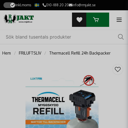
Inkl.moms
010-188 20 20
info@rmjakt.se
Hem
FRILUFTSLIV
Thermacell Refill 24h Backpacker