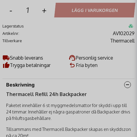
-
+
LÄGG I VARUKORGEN
Lagerstatus
AV102029
Artikelnr:
Thermacell
Tillverkare
Snabb leverans
Personlig service
Trygga betalningar
Fria byten
Beskrivning
Thermacell Refill 24h Backpacker
Paketet innehåller 6 st myggmedelsmattor för skydd i upp till
24 timmar. Innehåller ej några gaspatroner då Backpacker drivs
på friluftsgasbehållare.
Tillsammans med Thermacell Backpacker skapas en skyddszon
på ca 20m².