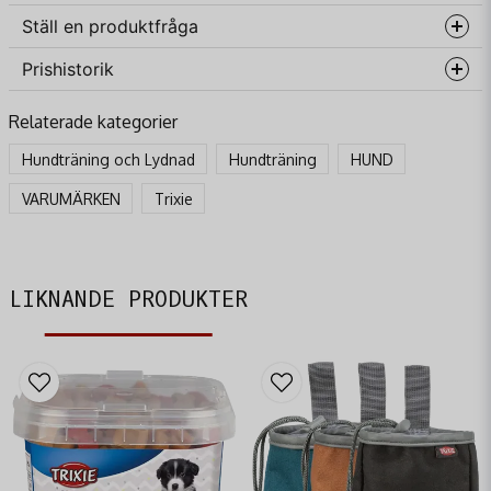
Ställ en produktfråga
Prishistorik
question
Fråga oss något om denna produkten...
Relaterade kategorier
Hundträning och Lydnad
Hundträning
HUND
name
VARUMÄRKEN
Trixie
Namn
email
Mejladress
LIKNANDE PRODUKTER
Ja, ni får publicera min fråga