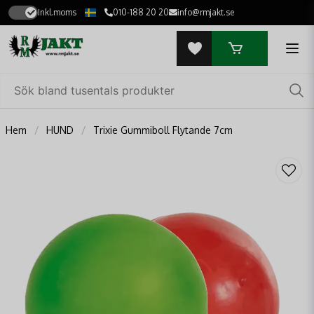
Inkl.moms
010-188 20 20
info@rmjakt.se
Hem
HUND
Trixie Gummiboll Flytande 7cm