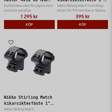
Kikarsikte
Perfekt kikarsikte för jägare med
Hög 9-11mm
Nikko Stirling Match 1 tum höga
justerbar parallax.
fästen för 9-11 mm skena. Stabila
aluminiumfästen med dubbla
1 295 kr
395 kr
skruvar för säker montering på
KÖP
luftgevär och .22 LR.
KÖP
Nikko Stirling Match
kikarsiktesfäste 1"
Medium 9-11mm
Nikko Stirling Match