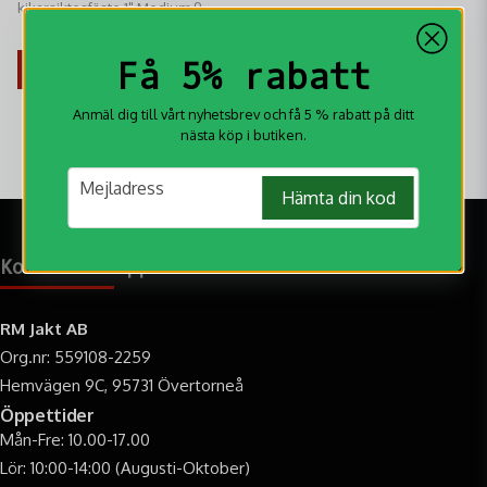
kikarsiktesfäste 1" Medium 9-
11mm: Precisionsfäste för 1"
395 kr
sikten. Mediumhöjd. Passar 9-
Få 5% rabatt
11mm dovetail/laxspårsbaser.
KÖP
Hög stabilite
Anmäl dig till vårt nyhetsbrev och få 5 % rabatt på ditt
nästa köp i butiken.
email
Mejladress
Hämta din kod
Kontakt & öppettider
RM Jakt AB
Org.nr: 559108-2259
Hemvägen 9C, 95731 Övertorneå
Öppettider
Mån-Fre: 10.00-17.00
Lör: 10:00-14:00 (Augusti-Oktober)