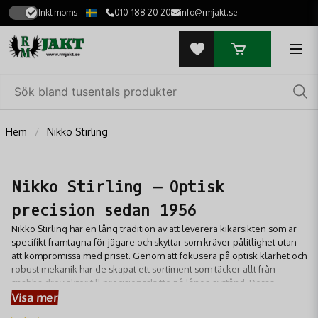
Inkl.moms
010-188 20 20
info@rmjakt.se
Hem
Nikko Stirling
Nikko Stirling – Optisk
precision sedan 1956
Nikko Stirling har en lång tradition av att leverera kikarsikten som är
specifikt framtagna för jägare och skyttar som kräver pålitlighet utan
att kompromissa med priset. Genom att fokusera på optisk klarhet och
robust mekanik har de skapat ett sortiment som täcker allt från
snabba drevjakter till precisionsskytte på långa avstånd. Deras
Visa mer
siktesserier kännetecknas av högkvalitativa linser med avancerad
ytbehandling för optimal ljusåtergivning, även under gryning och